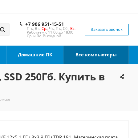
+7 906 951-15-51
Пн., Вт.,
Ср.
, Чт., Пт., Сб.,
Вс.
Заказать звонок
Работаем с 11:00 до 18:00
Ср. и Вс. Выходной
Домашние ПК
Все компьютеры
, SSD 250Гб. Купить в
Томске
0KF 12x5.1 ГГц 8x3.9 ГГц TDP 181, Материнская плата