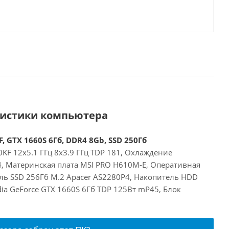
ристики компьютера
, GTX 1660S 6Гб, DDR4 8Gb, SSD 250Гб
00KF 12x5.1 ГГц 8x3.9 ГГц TDP 181, Охлаждение
24, Материнская плата MSI PRO H610M-E, Оперативная
ль SSD 256Гб M.2 Apacer AS2280P4, Накопитель HDD
dia GeForce GTX 1660S 6Гб TDP 125Вт mP45, Блок