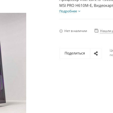
MSI PRO H610M-E, Видеокар
SSD 250Гб, БП 600Вт
Подробнее
Нет в наличии
Нашли 
Ц
Поделиться
по