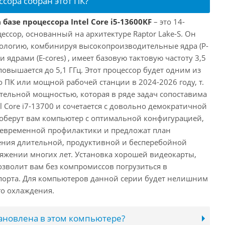
ссора собран этот ПК?
базе процессора Intel Core i5-13600KF
– это 14-
ссор, основанный на архитектуре Raptor Lake-S. Он
ологию, комбинируя высокопроизводительные ядра (P-
 ядрами (E-cores) , имеет базовую тактовую частоту 3,5
повышается до 5,1 ГГц. Этот процессор будет одним из
 ПК или мощной рабочей станции в 2024-2026 году, т.
ельной мощностью, которая в ряде задач сопоставима
l Core i7-13700 и сочетается с довольно демократичной
оберут вам компьютер с оптимальной конфигурацией,
оевременной профилактики и предложат план
ения длительной, продуктивной и бесперебойной
яжении многих лет. Установка хорошей видеокарты,
озволит вам без компромиссов погрузиться в
порта. Для компьютеров данной серии будет нелишним
го охлаждения.
тановлена в этом компьютере?