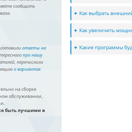
можете сообщить
Как выбрать внешний
каза.
Как увеличить мощно
Какие программы буд
иготовили
ответы на
нтересного
про нашу
ателей, перечислили
рмацию
о вариантах
ельно на сборке
йном обслуживании,
и.
ся быть лучшими в