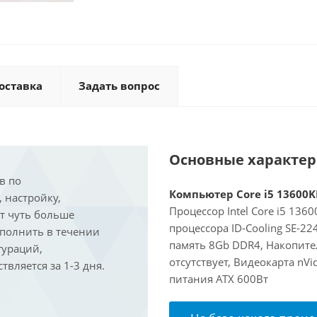
оставка
Задать вопрос
Основные характе
в по
Компьютер Core i5 13600KF
, настройку,
Процессор Intel Core i5 136
ит чуть больше
процессора ID-Cooling SE-2
ыполнить в течении
память 8Gb DDR4, Накопите
гураций,
отсутствует, Видеокарта nVi
вляется за 1-3 дня.
питания ATX 600Вт