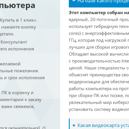
На базе какого проце
мпьютера
Этот компьютер собран на 
ядерный, 20-поточный проце
упить в 1 клик».
использует гибридную техн
и нажмите кнопку
cores) с энергоэффективными
детали.
ГГц, которая под нагрузкой 
. Консультант
лучших для сборки игрового
 его исполнения
Обладает высокой вычислит
с производительностью Inte
 желаемой
ценой. Наши специалисты с
льные пожелания.
объяснят преимущества св
ть и срок исполнения
модернизации для обеспеч
работы компьютера на прот
ПК в корзину и
при сборке ПК или позже, п
омментарии к заказу
увлекательный мир киберс
 вами свяжемся,
установить систему водяно
Какая видеокарта ус
тся окончательной. О