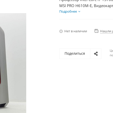
MSI PRO H610M-E, Видеокарт
SSD 250Гб + HDD 2Тб, БП 60
Подробнее
Нет в наличии
Нашли 
Ц
Поделиться
по