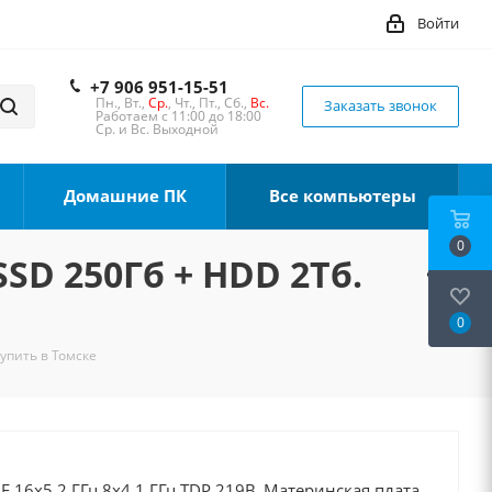
Войти
+7 906 951-15-51
Пн., Вт.,
Ср.
, Чт., Пт., Сб.,
Вс.
Заказать звонок
Работаем с 11:00 до 18:00
Ср. и Вс. Выходной
Домашние ПК
Все компьютеры
0
SSD 250Гб + HDD 2Тб.
0
Купить в Томске
0F 16x5.2 ГГц 8x4.1 ГГц TDP 219В, Материнская плата