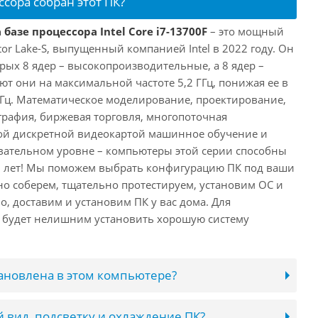
ссора собран этот ПК?
базе процессора Intel Core i7-13700F
– это мощный
tor Lake-S, выпущенный компанией Intel в 2022 году. Он
рых 8 ядер – высокопроизводительные, а 8 ядер –
т они на максимальной частоте 5,2 ГГц, понижая ее в
 ГГц. Математическое моделирование, проектирование,
рафия, биржевая торговля, многопоточная
ной дискретной видеокартой машинное обучение и
вательном уровне – компьютеры этой серии способны
10 лет! Мы поможем выбрать конфигурацию ПК под ваши
но соберем, тщательно протестируем, установим ОС и
о, доставим и установим ПК у вас дома. Для
 будет нелишним установить хорошую систему
тановлена в этом компьютере?
 вид, подсветку и охлаждение ПК?