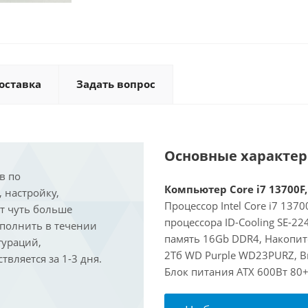
оставка
Задать вопрос
Основные характе
в по
Компьютер Core i7 13700F,
, настройку,
Процессор Intel Core i7 137
ит чуть больше
процессора ID-Cooling SE-2
ыполнить в течении
память 16Gb DDR4, Накопит
гураций,
2Тб WD Purple WD23PURZ, Ви
вляется за 1-3 дня.
Блок питания ATX 600Вт 80+