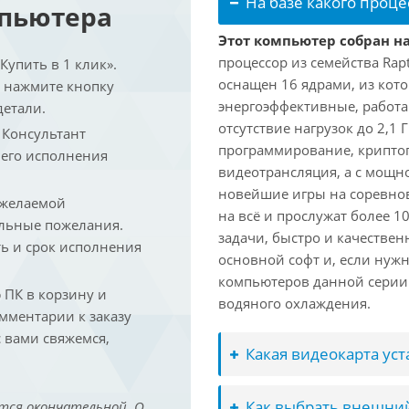
На базе какого проце
мпьютера
Этот компьютер собран на 
процессор из семейства Rap
упить в 1 клик».
оснащен 16 ядрами, из кото
и нажмите кнопку
энергоэффективные, работаю
детали.
отсутствие нагрузок до 2,1
. Консультант
программирование, криптог
 его исполнения
видеотрансляция, а с мощ
новейшие игры на соревно
 желаемой
на всё и прослужат более 
льные пожелания.
задачи, быстро и качествен
ть и срок исполнения
основной софт и, если нужн
компьютеров данной серии
ПК в корзину и
водяного охлаждения.
омментарии к заказу
 вами свяжемся,
Какая видеокарта ус
Как выбрать внешний
тся окончательной. О