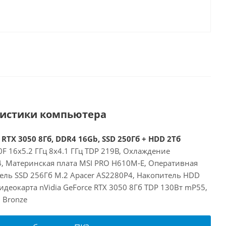
ристики компьютера
 RTX 3050 8Гб, DDR4 16Gb, SSD 250Гб + HDD 2Тб
00F 16x5.2 ГГц 8x4.1 ГГц TDP 219В, Охлаждение
24, Материнская плата MSI PRO H610M-E, Оперативная
ель SSD 256Гб M.2 Apacer AS2280P4, Накопитель HDD
деокарта nVidia GeForce RTX 3050 8Гб TDP 130Вт mP55,
 Bronze