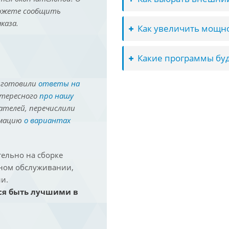
можете сообщить
каза.
Как увеличить мощно
Какие программы буд
иготовили
ответы на
нтересного
про нашу
ателей, перечислили
рмацию
о вариантах
ельно на сборке
йном обслуживании,
и.
ся быть лучшими в