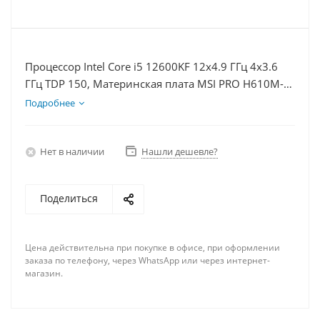
Процессор Intel Core i5 12600KF 12x4.9 ГГц 4x3.6
ГГц TDP 150, Материнская плата MSI PRO H610M-E,
Видеокарта RTX 4060 8Гб, Память DDR4 16Gb,
Подробнее
Диски SSD 250Гб + HDD 2Тб, БП 600Вт
Нет в наличии
Нашли дешевле?
Поделиться
Цена действительна при покупке в офисе, при оформлении
заказа по телефону, через WhatsApp или через интернет-
магазин.