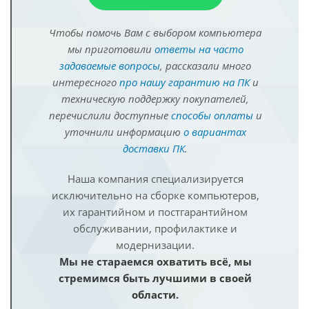
Чтобы помочь Вам с выбором компьютера
мы приготовили
ответы на часто
задаваемые вопросы
, рассказали много
интересного
про нашу гарантию на ПК
и
техническую поддержку покупателей,
перечислили доступные
способы оплаты
и
уточнили информацию
о вариантах
доставки ПК
.
Наша компания специализируется
исключительно на сборке компьютеров,
их гарантийном и постгарантийном
обслуживании, профилактике и
модернизации.
Мы не стараемся охватить всё, мы
стремимся быть лучшими в своей
области.