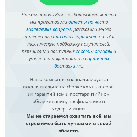
Чтобы помочь Вам с выбором компьютера
мы приготовили
ответы на часто
задаваемые вопросы
, рассказали много
интересного
про нашу гарантию на ПК
и
техническую поддержку покупателей,
перечислили доступные
способы оплаты
и
уточнили информацию
о вариантах
доставки ПК
.
Наша компания специализируется
исключительно на сборке компьютеров,
их гарантийном и постгарантийном
обслуживании, профилактике и
модернизации.
Мы не стараемся охватить всё, мы
стремимся быть лучшими в своей
области.