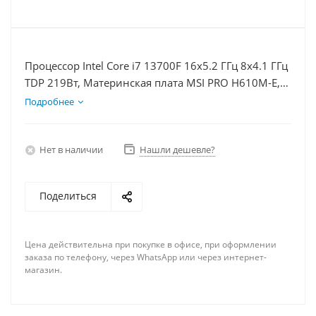
Процессор Intel Core i7 13700F 16x5.2 ГГц 8x4.1 ГГц
TDP 219Вт, Материнская плата MSI PRO H610M-E,
Видеокарта RTX 3050 8Гб, Память DDR4 64Gb,
Подробнее
Диски SSD 500Гб, БП 600Вт
Нет в наличии
Нашли дешевле?
Поделиться
Цена действительна при покупке в офисе, при оформлении
заказа по телефону, через WhatsApp или через интернет-
магазин.