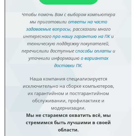
Чтобы помочь Вам с выбором компьютера
мы приготовили
ответы на часто
задаваемые вопросы
, рассказали много
интересного
про нашу гарантию на ПК
и
техническую поддержку покупателей,
перечислили доступные
способы оплаты
и
уточнили информацию
о вариантах
доставки ПК
.
Наша компания специализируется
исключительно на сборке компьютеров,
их гарантийном и постгарантийном
обслуживании, профилактике и
модернизации.
Мы не стараемся охватить всё, мы
стремимся быть лучшими в своей
области.