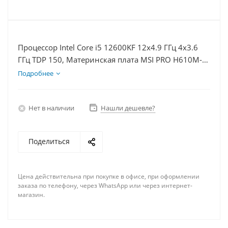
Процессор Intel Core i5 12600KF 12x4.9 ГГц 4x3.6
ГГц TDP 150, Материнская плата MSI PRO H610M-E,
Видеокарта RTX 4060 8Гб, Память DDR4 64Gb,
Подробнее
Диски SSD 500Гб, БП 600Вт
Нет в наличии
Нашли дешевле?
Поделиться
Цена действительна при покупке в офисе, при оформлении
заказа по телефону, через WhatsApp или через интернет-
магазин.