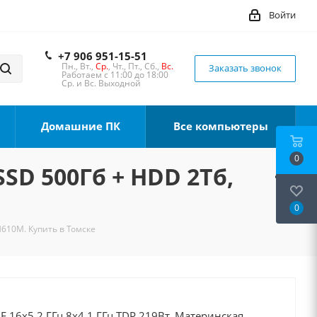
Войти
+7 906 951-15-51
Пн., Вт.,
Ср.
, Чт., Пт., Сб.,
Вс.
Заказать звонок
Работаем с 11:00 до 18:00
Ср. и Вс. Выходной
Домашние ПК
Все компьютеры
0
SSD 500Гб + HDD 2Тб,
0
H610M. Купить в Томске
0F 16x5.2 ГГц 8x4.1 ГГц TDP 219Вт, Материнская