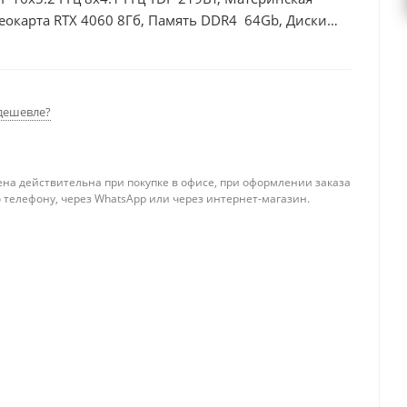
еокарта RTX 4060 8Гб, Память DDR4 64Gb, Диски
0Вт
дешевле?
ена действительна при покупке в офисе, при оформлении заказа
 телефону, через WhatsApp или через интернет-магазин.