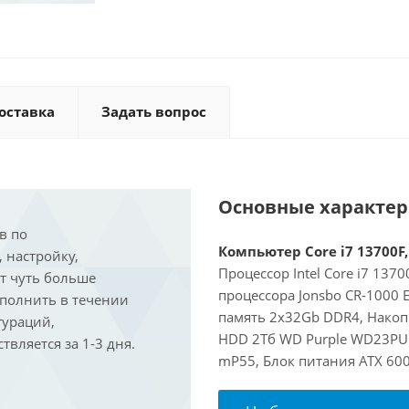
оставка
Задать вопрос
Основные характе
в по
Компьютер Core i7 13700F,
, настройку,
Процессор Intel Core i7 137
ит чуть больше
процессора Jonsbo CR-1000
ыполнить в течении
память 2x32Gb DDR4, Накоп
гураций,
HDD 2Тб WD Purple WD23PURZ
вляется за 1-3 дня.
mP55, Блок питания ATX 600