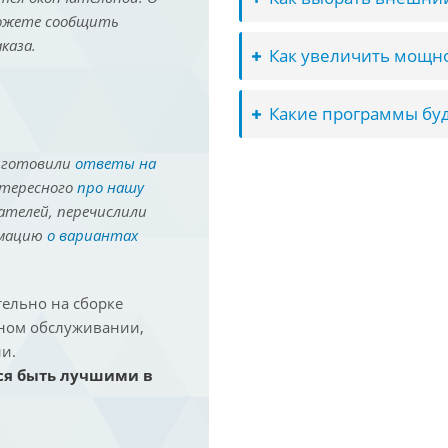
можете сообщить
каза.
Как увеличить мощно
Какие программы буд
иготовили
ответы на
нтересного
про нашу
ателей, перечислили
рмацию
о вариантах
ельно на сборке
йном обслуживании,
и.
ся быть лучшими в