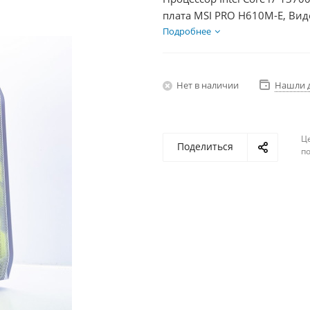
плата MSI PRO H610M-E, Вид
SSD 500Гб + HDD 2Тб, БП 60
Подробнее
Нет в наличии
Нашли 
Ц
Поделиться
по