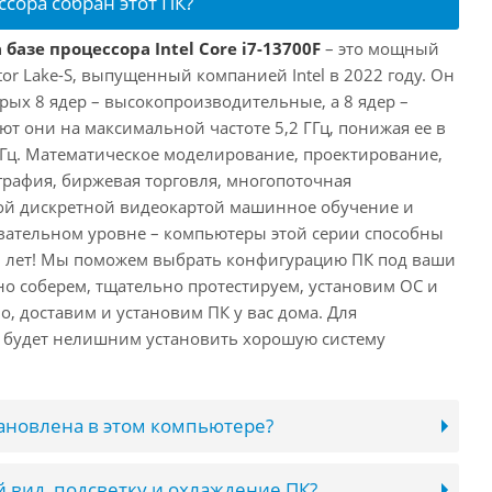
ссора собран этот ПК?
базе процессора Intel Core i7-13700F
– это мощный
tor Lake-S, выпущенный компанией Intel в 2022 году. Он
рых 8 ядер – высокопроизводительные, а 8 ядер –
т они на максимальной частоте 5,2 ГГц, понижая ее в
 ГГц. Математическое моделирование, проектирование,
рафия, биржевая торговля, многопоточная
ной дискретной видеокартой машинное обучение и
вательном уровне – компьютеры этой серии способны
10 лет! Мы поможем выбрать конфигурацию ПК под ваши
но соберем, тщательно протестируем, установим ОС и
о, доставим и установим ПК у вас дома. Для
 будет нелишним установить хорошую систему
тановлена в этом компьютере?
 вид, подсветку и охлаждение ПК?