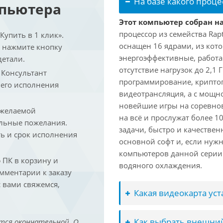
На базе какого проце
мпьютера
Этот компьютер собран на 
процессор из семейства Rap
упить в 1 клик».
оснащен 16 ядрами, из кото
и нажмите кнопку
энергоэффективные, работаю
детали.
отсутствие нагрузок до 2,1
. Консультант
программирование, криптог
 его исполнения
видеотрансляция, а с мощ
новейшие игры на соревно
 желаемой
на всё и прослужат более 
льные пожелания.
задачи, быстро и качествен
ть и срок исполнения
основной софт и, если нужн
компьютеров данной серии
ПК в корзину и
водяного охлаждения.
омментарии к заказу
 вами свяжемся,
Какая видеокарта ус
Как выбрать внешний
тся окончательной. О