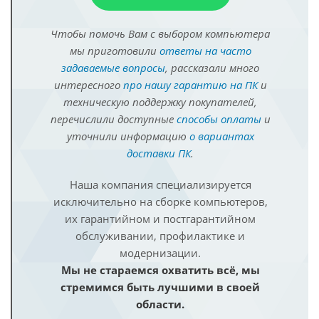
Чтобы помочь Вам с выбором компьютера
мы приготовили
ответы на часто
задаваемые вопросы
, рассказали много
интересного
про нашу гарантию на ПК
и
техническую поддержку покупателей,
перечислили доступные
способы оплаты
и
уточнили информацию
о вариантах
доставки ПК
.
Наша компания специализируется
исключительно на сборке компьютеров,
их гарантийном и постгарантийном
обслуживании, профилактике и
модернизации.
Мы не стараемся охватить всё, мы
стремимся быть лучшими в своей
области.