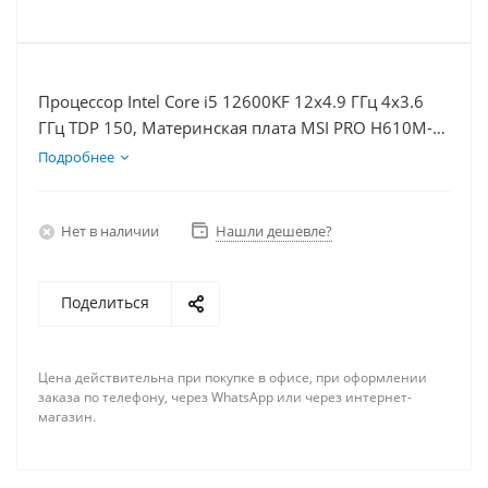
Процессор Intel Core i5 12600KF 12x4.9 ГГц 4x3.6
ГГц TDP 150, Материнская плата MSI PRO H610M-E,
Видеокарта RTX 4060Ti 8Гб, Память DDR4 32Gb,
Подробнее
Диски SSD 500Гб + HDD 1Тб, БП 600Вт
Нет в наличии
Нашли дешевле?
Поделиться
Цена действительна при покупке в офисе, при оформлении
заказа по телефону, через WhatsApp или через интернет-
магазин.