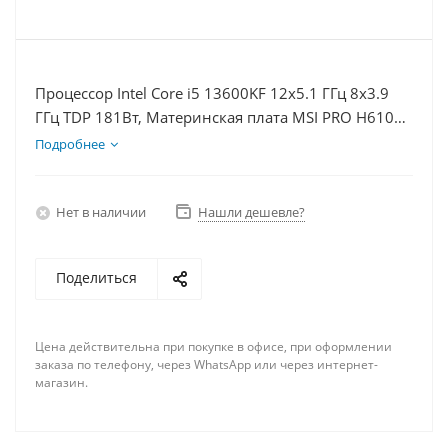
Процессор Intel Core i5 13600KF 12x5.1 ГГц 8x3.9
ГГц TDP 181Вт, Материнская плата MSI PRO H610M-
E, Видеокарта RTX 4060Ti 8Гб, Память DDR4 32Gb,
Подробнее
Диски SSD 500Гб + HDD 2Тб, БП 600Вт
Нет в наличии
Нашли дешевле?
Поделиться
Цена действительна при покупке в офисе, при оформлении
заказа по телефону, через WhatsApp или через интернет-
магазин.