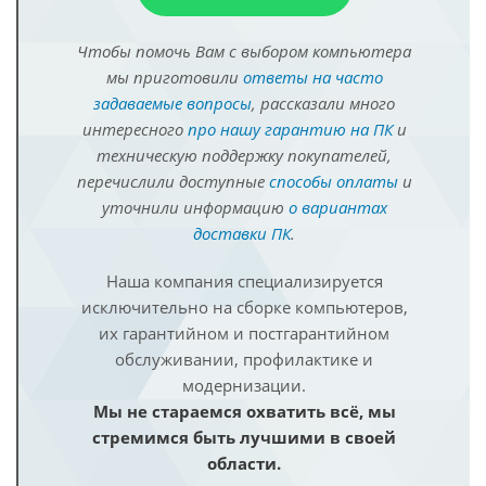
Чтобы помочь Вам с выбором компьютера
мы приготовили
ответы на часто
задаваемые вопросы
, рассказали много
интересного
про нашу гарантию на ПК
и
техническую поддержку покупателей,
перечислили доступные
способы оплаты
и
уточнили информацию
о вариантах
доставки ПК
.
Наша компания специализируется
исключительно на сборке компьютеров,
их гарантийном и постгарантийном
обслуживании, профилактике и
модернизации.
Мы не стараемся охватить всё, мы
стремимся быть лучшими в своей
области.