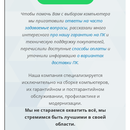
Чтобы помочь Вам с выбором компьютера
мы приготовили
ответы на часто
задаваемые вопросы
, рассказали много
интересного
про нашу гарантию на ПК
и
техническую поддержку покупателей,
перечислили доступные
способы оплаты
и
уточнили информацию
о вариантах
доставки ПК
.
Наша компания специализируется
исключительно на сборке компьютеров,
их гарантийном и постгарантийном
обслуживании, профилактике и
модернизации.
Мы не стараемся охватить всё, мы
стремимся быть лучшими в своей
области.