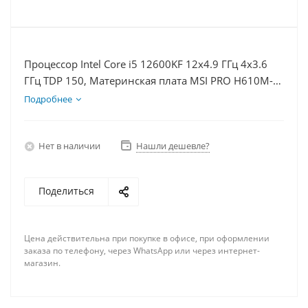
Процессор Intel Core i5 12600KF 12x4.9 ГГц 4x3.6
ГГц TDP 150, Материнская плата MSI PRO H610M-E,
Видеокарта RTX 3050 8Гб, Память DDR4 32Gb,
Подробнее
Диски SSD 500Гб, БП 600Вт
Нет в наличии
Нашли дешевле?
Поделиться
Цена действительна при покупке в офисе, при оформлении
заказа по телефону, через WhatsApp или через интернет-
магазин.