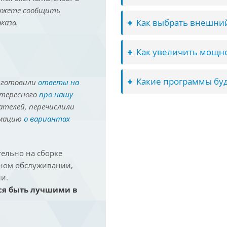
можете сообщить
Как выбрать внешний
каза.
Как увеличить мощно
Какие программы буд
иготовили
ответы на
нтересного
про нашу
ателей, перечислили
рмацию
о вариантах
ельно на сборке
йном обслуживании,
и.
ся быть лучшими в