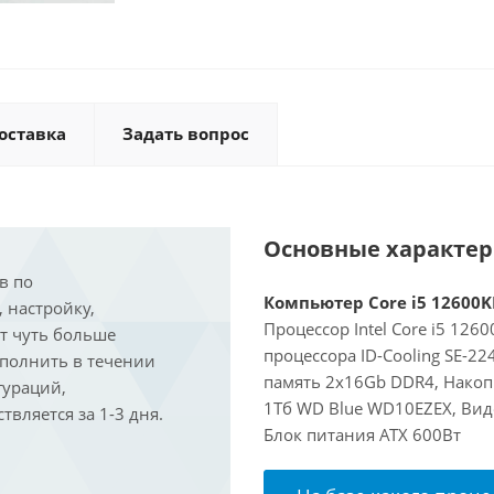
оставка
Задать вопрос
Основные характе
в по
Компьютер Core i5 12600KF
, настройку,
Процессор Intel Core i5 126
ит чуть больше
процессора ID-Cooling SE-2
ыполнить в течении
память 2x16Gb DDR4, Накоп
гураций,
1Тб WD Blue WD10EZEX, Виде
вляется за 1-3 дня.
Блок питания ATX 600Вт