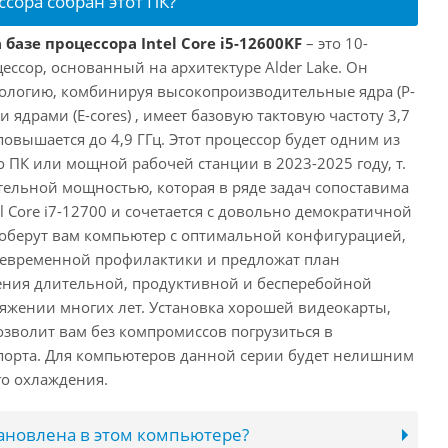
ссора собран этот ПК?
базе процессора Intel Core i5-12600KF
– это 10-
ссор, основанный на архитектуре Alder Lake. Он
ологию, комбинируя высокопроизводительные ядра (P-
 ядрами (E-cores) , имеет базовую тактовую частоту 3,7
повышается до 4,9 ГГц. Этот процессор будет одним из
 ПК или мощной рабочей станции в 2023-2025 году, т.
ельной мощностью, которая в ряде задач сопоставима
l Core i7-12700 и сочетается с довольно демократичной
оберут вам компьютер с оптимальной конфигурацией,
оевременной профилактики и предложат план
ения длительной, продуктивной и бесперебойной
яжении многих лет. Установка хорошей видеокарты,
озволит вам без компромиссов погрузиться в
порта. Для компьютеров данной серии будет нелишним
го охлаждения.
тановлена в этом компьютере?