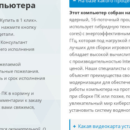
На базе какого проце
мпьютера
Этот компьютер собран на 
ядерный, 16-поточный проце
упить в 1 клик».
использует гибридную техн
и нажмите кнопку
cores) с энергоэффективными
детали.
ГГц, которая под нагрузкой 
. Консультант
лучших для сборки игрового
 его исполнения
обладает высокой вычислит
с производительностью Inte
 желаемой
ценой. Наши специалисты с
льные пожелания.
объяснят преимущества св
ть и срок исполнения
модернизации для обеспеч
работы компьютера на прот
ПК в корзину и
при сборке ПК или позже, п
омментарии к заказу
увлекательный мир киберс
 вами свяжемся,
установить систему водяно
Какая видеокарта ус
тся окончательной. О