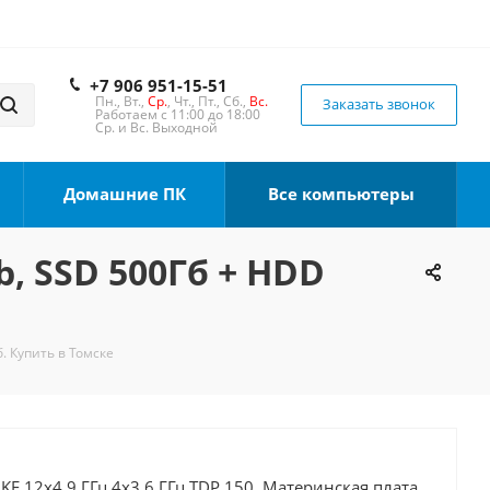
+7 906 951-15-51
Пн., Вт.,
Ср.
, Чт., Пт., Сб.,
Вс.
Заказать звонок
Работаем с 11:00 до 18:00
Ср. и Вс. Выходной
Домашние ПК
Все компьютеры
b, SSD 500Гб + HDD
. Купить в Томске
0KF 12x4.9 ГГц 4x3.6 ГГц TDP 150, Материнская плата