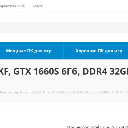
Гарантия на ПК
Услуги
Мощные ПК для игр
Хорошие ПК для игр
F, GTX 1660S 6Гб, DDR4 32G
Компьютер Core i5 12600KF, GTX 1660S 6Гб, DDR4 32Gb, SSD 500Гб + HDD 1Тб
Процессор Intel Core i5 1260