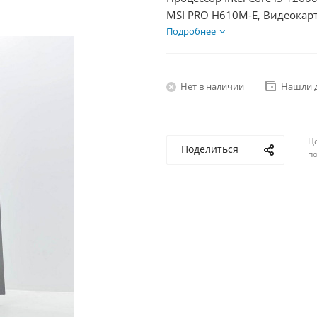
MSI PRO H610M-E, Видеокарт
SSD 500Гб + HDD 1Тб, БП 60
Подробнее
Нет в наличии
Нашли 
Ц
Поделиться
по