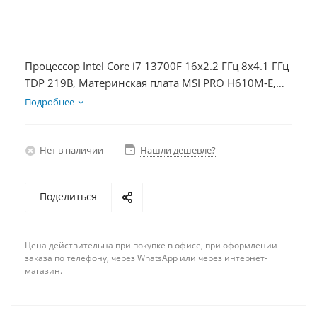
Процессор Intel Core i7 13700F 16x2.2 ГГц 8x4.1 ГГц
TDP 219В, Материнская плата MSI PRO H610M-E,
Видеокарта GTX 1660S 6Гб, Память DDR4 32Gb,
Подробнее
Диски SSD 500Гб + HDD 1Тб, БП 600Вт
Нет в наличии
Нашли дешевле?
Поделиться
Цена действительна при покупке в офисе, при оформлении
заказа по телефону, через WhatsApp или через интернет-
магазин.