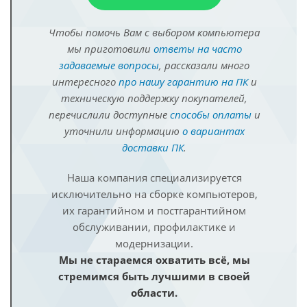
Чтобы помочь Вам с выбором компьютера
мы приготовили
ответы на часто
задаваемые вопросы
, рассказали много
интересного
про нашу гарантию на ПК
и
техническую поддержку покупателей,
перечислили доступные
способы оплаты
и
уточнили информацию
о вариантах
доставки ПК
.
Наша компания специализируется
исключительно на сборке компьютеров,
их гарантийном и постгарантийном
обслуживании, профилактике и
модернизации.
Мы не стараемся охватить всё, мы
стремимся быть лучшими в своей
области.