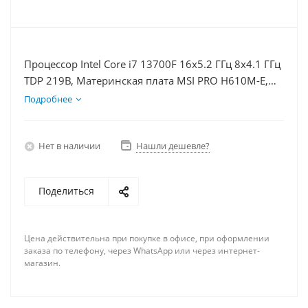
Процессор Intel Core i7 13700F 16x5.2 ГГц 8x4.1 ГГц
TDP 219В, Материнская плата MSI PRO H610M-E,
Видеокарта RTX 3050 8Гб, Память DDR4 8Gb,
Подробнее
Диски SSD 500Гб + HDD 2Тб, БП 600Вт
Нет в наличии
Нашли дешевле?
Поделиться
Цена действительна при покупке в офисе, при оформлении
заказа по телефону, через WhatsApp или через интернет-
магазин.