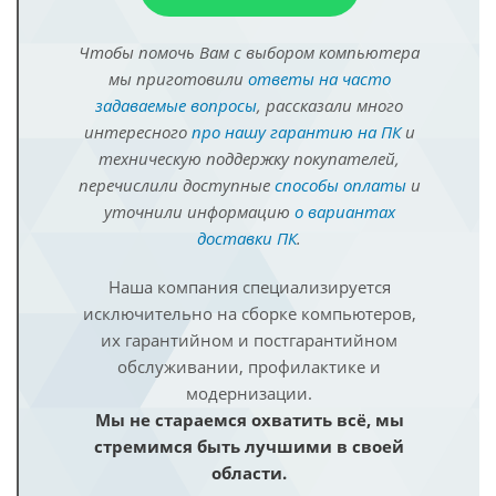
Чтобы помочь Вам с выбором компьютера
мы приготовили
ответы на часто
задаваемые вопросы
, рассказали много
интересного
про нашу гарантию на ПК
и
техническую поддержку покупателей,
перечислили доступные
способы оплаты
и
уточнили информацию
о вариантах
доставки ПК
.
Наша компания специализируется
исключительно на сборке компьютеров,
их гарантийном и постгарантийном
обслуживании, профилактике и
модернизации.
Мы не стараемся охватить всё, мы
стремимся быть лучшими в своей
области.