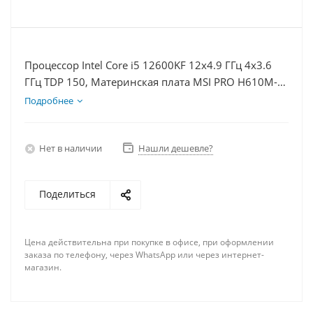
Процессор Intel Core i5 12600KF 12x4.9 ГГц 4x3.6
ГГц TDP 150, Материнская плата MSI PRO H610M-E,
Видеокарта RTX 4060 8Гб, Память DDR4 8Gb,
Подробнее
Диски SSD 500Гб + HDD 1Тб, БП 600Вт
Нет в наличии
Нашли дешевле?
Поделиться
Цена действительна при покупке в офисе, при оформлении
заказа по телефону, через WhatsApp или через интернет-
магазин.