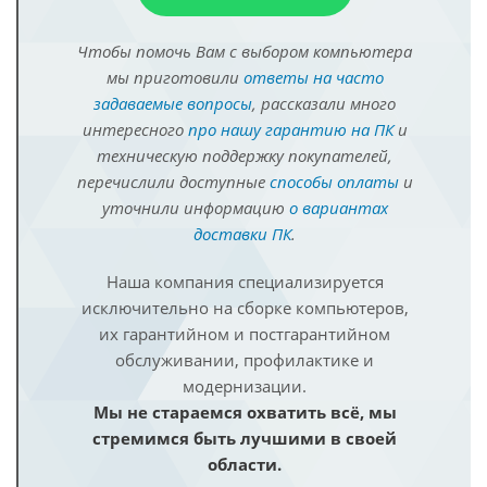
Чтобы помочь Вам с выбором компьютера
мы приготовили
ответы на часто
задаваемые вопросы
, рассказали много
интересного
про нашу гарантию на ПК
и
техническую поддержку покупателей,
перечислили доступные
способы оплаты
и
уточнили информацию
о вариантах
доставки ПК
.
Наша компания специализируется
исключительно на сборке компьютеров,
их гарантийном и постгарантийном
обслуживании, профилактике и
модернизации.
Мы не стараемся охватить всё, мы
стремимся быть лучшими в своей
области.