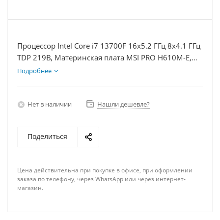
Процессор Intel Core i7 13700F 16x5.2 ГГц 8x4.1 ГГц
TDP 219В, Материнская плата MSI PRO H610M-E,
Видеокарта RTX 4060 8Гб, Память DDR4 8Gb,
Подробнее
Диски SSD 500Гб, БП 600Вт
Нет в наличии
Нашли дешевле?
Поделиться
Цена действительна при покупке в офисе, при оформлении
заказа по телефону, через WhatsApp или через интернет-
магазин.