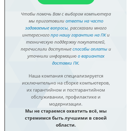
Чтобы помочь Вам с выбором компьютера
мы приготовили
ответы на часто
задаваемые вопросы
, рассказали много
интересного
про нашу гарантию на ПК
и
техническую поддержку покупателей,
перечислили доступные
способы оплаты
и
уточнили информацию
о вариантах
доставки ПК
.
Наша компания специализируется
исключительно на сборке компьютеров,
их гарантийном и постгарантийном
обслуживании, профилактике и
модернизации.
Мы не стараемся охватить всё, мы
стремимся быть лучшими в своей
области.