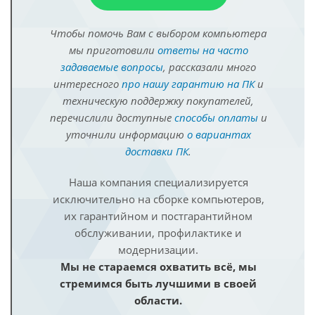
Чтобы помочь Вам с выбором компьютера
мы приготовили
ответы на часто
задаваемые вопросы
, рассказали много
интересного
про нашу гарантию на ПК
и
техническую поддержку покупателей,
перечислили доступные
способы оплаты
и
уточнили информацию
о вариантах
доставки ПК
.
Наша компания специализируется
исключительно на сборке компьютеров,
их гарантийном и постгарантийном
обслуживании, профилактике и
модернизации.
Мы не стараемся охватить всё, мы
стремимся быть лучшими в своей
области.