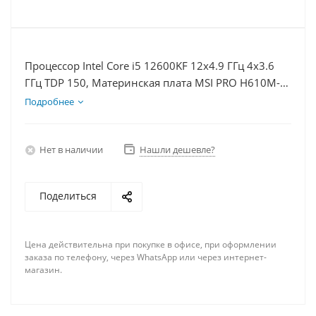
Процессор Intel Core i5 12600KF 12x4.9 ГГц 4x3.6
ГГц TDP 150, Материнская плата MSI PRO H610M-E,
Видеокарта GTX 1660S 6Гб, Память DDR4 8Gb,
Подробнее
Диски SSD 500Гб + HDD 1Тб, БП 600Вт
Нет в наличии
Нашли дешевле?
Поделиться
Цена действительна при покупке в офисе, при оформлении
заказа по телефону, через WhatsApp или через интернет-
магазин.