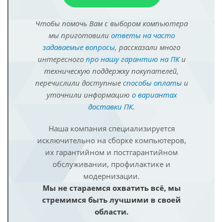
Чтобы помочь Вам с выбором компьютера
мы приготовили
ответы на часто
задаваемые вопросы
, рассказали много
интересного
про нашу гарантию на ПК
и
техническую поддержку покупателей,
перечислили доступные
способы оплаты
и
уточнили информацию
о вариантах
доставки ПК
.
Наша компания специализируется
исключительно на сборке компьютеров,
их гарантийном и постгарантийном
обслуживании, профилактике и
модернизации.
Мы не стараемся охватить всё, мы
стремимся быть лучшими в своей
области.