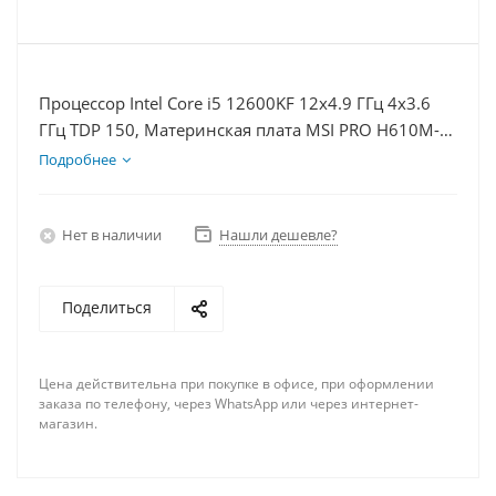
Процессор Intel Core i5 12600KF 12x4.9 ГГц 4x3.6
ГГц TDP 150, Материнская плата MSI PRO H610M-E,
Видеокарта GTX 1660S 6Гб, Память DDR4 16Gb,
Подробнее
Диски SSD 500Гб + HDD 1Тб, БП 600Вт
Нет в наличии
Нашли дешевле?
Поделиться
Цена действительна при покупке в офисе, при оформлении
заказа по телефону, через WhatsApp или через интернет-
магазин.