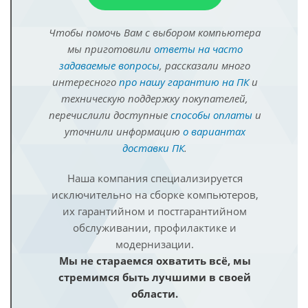
Чтобы помочь Вам с выбором компьютера
мы приготовили
ответы на часто
задаваемые вопросы
, рассказали много
интересного
про нашу гарантию на ПК
и
техническую поддержку покупателей,
перечислили доступные
способы оплаты
и
уточнили информацию
о вариантах
доставки ПК
.
Наша компания специализируется
исключительно на сборке компьютеров,
их гарантийном и постгарантийном
обслуживании, профилактике и
модернизации.
Мы не стараемся охватить всё, мы
стремимся быть лучшими в своей
области.