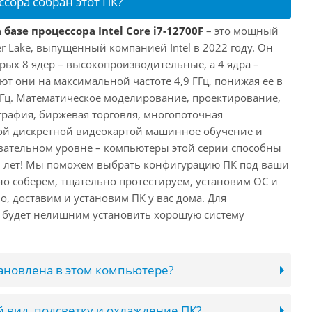
ссора собран этот ПК?
базе процессора Intel Core i7-12700F
– это мощный
er Lake, выпущенный компанией Intel в 2022 году. Он
рых 8 ядер – высокопроизводительные, а 4 ядра –
т они на максимальной частоте 4,9 ГГц, понижая ее в
 ГГц. Математическое моделирование, проектирование,
рафия, биржевая торговля, многопоточная
ной дискретной видеокартой машинное обучение и
вательном уровне – компьютеры этой серии способны
10 лет! Мы поможем выбрать конфигурацию ПК под ваши
но соберем, тщательно протестируем, установим ОС и
о, доставим и установим ПК у вас дома. Для
 будет нелишним установить хорошую систему
тановлена в этом компьютере?
 вид, подсветку и охлаждение ПК?