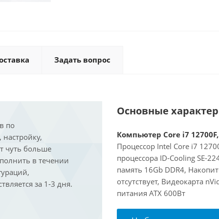
оставка
Задать вопрос
Основные характе
в по
Компьютер Core i7 12700F,
, настройку,
Процессор Intel Core i7 127
ит чуть больше
процессора ID-Cooling SE-2
ыполнить в течении
память 16Gb DDR4, Накопит
гураций,
отсутствует, Видеокарта nVi
вляется за 1-3 дня.
питания ATX 600Вт