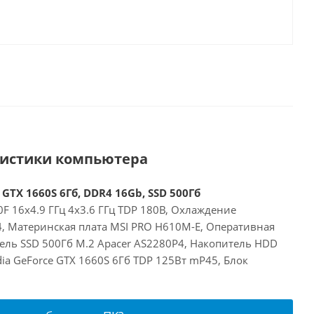
ристики компьютера
 GTX 1660S 6Гб, DDR4 16Gb, SSD 500Гб
00F 16x4.9 ГГц 4x3.6 ГГц TDP 180В, Охлаждение
24, Материнская плата MSI PRO H610M-E, Оперативная
ель SSD 500Гб M.2 Apacer AS2280P4, Накопитель HDD
dia GeForce GTX 1660S 6Гб TDP 125Вт mP45, Блок