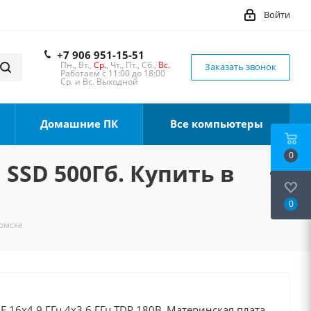
Войти
+7 906 951-15-51
Пн., Вт.,
Ср.
, Чт., Пт., Сб.,
Вс.
Заказать звонок
Работаем с 11:00 до 18:00
Ср. и Вс. Выходной
Домашние ПК
Все компьютеры
0
 SSD 500Гб. Купить в
0
Томске
0F 16x4.9 ГГц 4x3.6 ГГц TDP 180В, Материнская плата