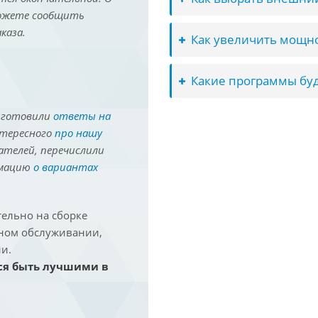
можете сообщить
каза.
Как увеличить мощно
Какие программы буд
иготовили
ответы на
нтересного
про нашу
ателей, перечислили
рмацию
о вариантах
ельно на сборке
йном обслуживании,
и.
ся быть лучшими в