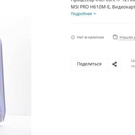
MSI PRO H610M-E, Видеокарт
SSD 500Гб, БП 600Вт
Подробнее
Нет в наличии
Нашли 
Ц
Поделиться
по