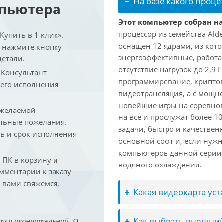
На базе какого проце
мпьютера
Этот компьютер собран на 
процессор из семейства Ald
упить в 1 клик».
оснащен 12 ядрами, из кото
и нажмите кнопку
энергоэффективные, работаю
детали.
отсутствие нагрузок до 2,9
. Консультант
программирование, криптог
 его исполнения
видеотрансляция, а с мощ
новейшие игры на соревно
 желаемой
на всё и прослужат более 
льные пожелания.
задачи, быстро и качествен
ть и срок исполнения
основной софт и, если нужн
компьютеров данной серии
ПК в корзину и
водяного охлаждения.
омментарии к заказу
 вами свяжемся,
Какая видеокарта ус
Как выбрать внешний
тся окончательной. О