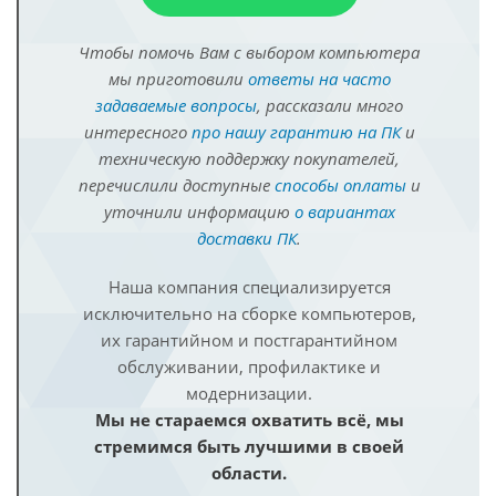
Чтобы помочь Вам с выбором компьютера
мы приготовили
ответы на часто
задаваемые вопросы
, рассказали много
интересного
про нашу гарантию на ПК
и
техническую поддержку покупателей,
перечислили доступные
способы оплаты
и
уточнили информацию
о вариантах
доставки ПК
.
Наша компания специализируется
исключительно на сборке компьютеров,
их гарантийном и постгарантийном
обслуживании, профилактике и
модернизации.
Мы не стараемся охватить всё, мы
стремимся быть лучшими в своей
области.