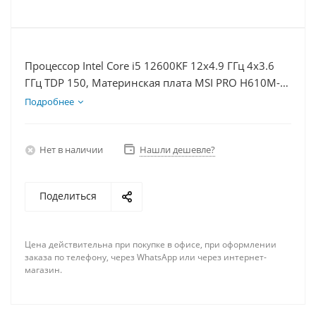
Процессор Intel Core i5 12600KF 12x4.9 ГГц 4x3.6
ГГц TDP 150, Материнская плата MSI PRO H610M-E,
Видеокарта GTX 1660S 6Гб, Память DDR4 16Gb,
Подробнее
Диски SSD 500Гб, БП 600Вт
Нет в наличии
Нашли дешевле?
Поделиться
Цена действительна при покупке в офисе, при оформлении
заказа по телефону, через WhatsApp или через интернет-
магазин.