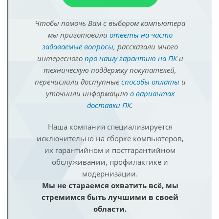
Чтобы помочь Вам с выбором компьютера
мы приготовили
ответы на часто
задаваемые вопросы
, рассказали много
интересного
про нашу гарантию на ПК
и
техническую поддержку покупателей,
перечислили доступные
способы оплаты
и
уточнили информацию
о вариантах
доставки ПК
.
Наша компания специализируется
исключительно на сборке компьютеров,
их гарантийном и постгарантийном
обслуживании, профилактике и
модернизации.
Мы не стараемся охватить всё, мы
стремимся быть лучшими в своей
области.