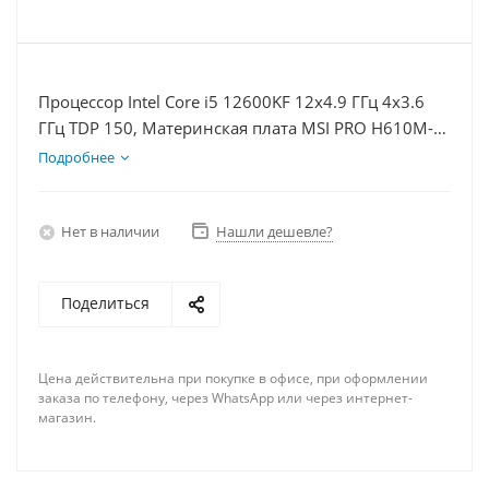
Процессор Intel Core i5 12600KF 12x4.9 ГГц 4x3.6
ГГц TDP 150, Материнская плата MSI PRO H610M-E,
Видеокарта RTX 4060Ti 8Гб, Память DDR4 64Gb,
Подробнее
Диски SSD 1000Гб, БП 600Вт
Нет в наличии
Нашли дешевле?
Поделиться
Цена действительна при покупке в офисе, при оформлении
заказа по телефону, через WhatsApp или через интернет-
магазин.