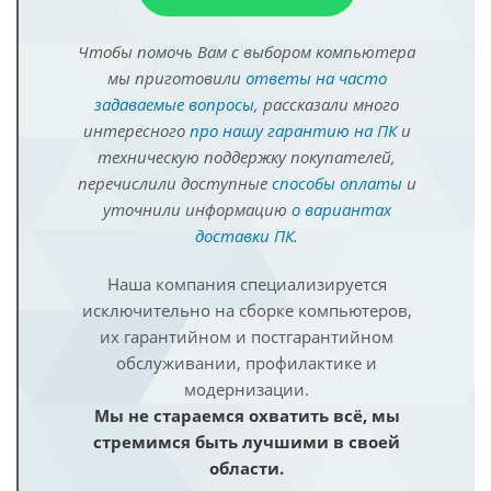
Чтобы помочь Вам с выбором компьютера
мы приготовили
ответы на часто
задаваемые вопросы
, рассказали много
интересного
про нашу гарантию на ПК
и
техническую поддержку покупателей,
перечислили доступные
способы оплаты
и
уточнили информацию
о вариантах
доставки ПК
.
Наша компания специализируется
исключительно на сборке компьютеров,
их гарантийном и постгарантийном
обслуживании, профилактике и
модернизации.
Мы не стараемся охватить всё, мы
стремимся быть лучшими в своей
области.