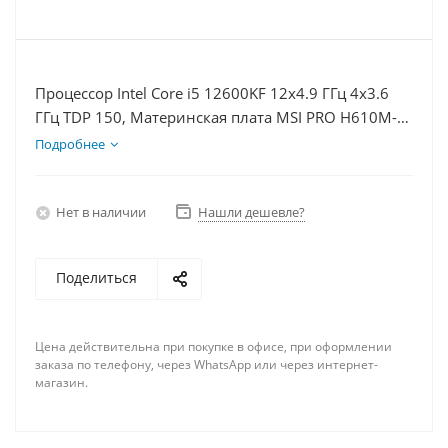
Процессор Intel Core i5 12600KF 12x4.9 ГГц 4x3.6
ГГц TDP 150, Материнская плата MSI PRO H610M-E,
Видеокарта RTX 4060 8Гб, Память DDR4 64Gb,
Подробнее
Диски SSD 1000Гб, БП 600Вт
Нет в наличии
Нашли дешевле?
Поделиться
Цена действительна при покупке в офисе, при оформлении
заказа по телефону, через WhatsApp или через интернет-
магазин.