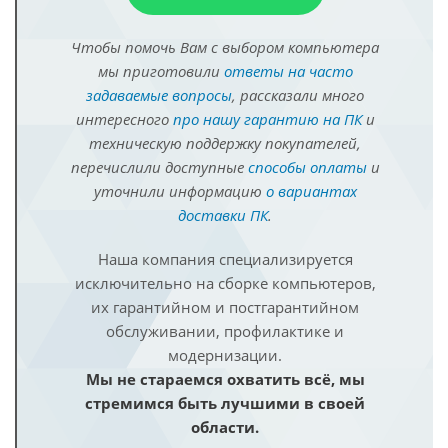
Чтобы помочь Вам с выбором компьютера
мы приготовили
ответы на часто
задаваемые вопросы
, рассказали много
интересного
про нашу гарантию на ПК
и
техническую поддержку покупателей,
перечислили доступные
способы оплаты
и
уточнили информацию
о вариантах
доставки ПК
.
Наша компания специализируется
исключительно на сборке компьютеров,
их гарантийном и постгарантийном
обслуживании, профилактике и
модернизации.
Мы не стараемся охватить всё, мы
стремимся быть лучшими в своей
области.