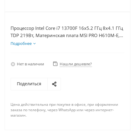
Процессор Intel Core i7 13700F 16x5.2 ГГц 8x4.1 ГГц
TDP 219Вт, Материнская плата MSI PRO H610M-E,
Видеокарта RTX 4060Ti 8Гб, Память DDR4 32Gb,
Подробнее
Диски SSD 1000Гб + HDD 2Тб, БП 600Вт
Нет в наличии
Нашли дешевле?
Поделиться
Цена действительна при покупке в офисе, при оформлении
заказа по телефону, через WhatsApp или через интернет-
магазин.