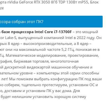
рта nVidia GeForce RTX 3050 8Гб TDP 130Вт mP55, Блок
ze
ссора собран этот ПК?
базе процессора Intel Core i7-13700F
– это мощный
tor Lake-S, выпущенный компанией Intel в 2022 году. Он
рых 8 ядер – высокопроизводительные, а 8 ядер –
т они на максимальной частоте 5,2 ГГц, понижая ее в
 ГГц. Математическое моделирование, проектирование,
рафия, биржевая торговля, многопоточная
ной дискретной видеокартой машинное обучение и
вательном уровне – компьютеры этой серии способны
10 лет! Мы поможем выбрать конфигурацию ПК под ваши
но соберем, тщательно протестируем, установим ОС и
о, доставим и установим ПК у вас дома. Для
 будет нелишним установить хорошую систему