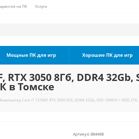
Гарантия на ПК
Услуги
Мощные ПК для игр
Хорошие ПК для игр
, RTX 3050 8Гб, DDR4 32Gb, 
К в Томске
Компьютер Core i7 13700F, RTX 3050 8Гб, DDR4 32Gb, SSD 1000Гб + HDD 2Тб,
Артикул:
884498