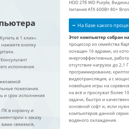
HDD 2Тб WD Purple, Видеока
питания ATX 600Вт 80+ Bron
мпьютера
На базе какого проце
Этот компьютер собран на 
упить в 1 клик».
процессор из семейства Rap
и нажмите кнопку
оснащен 16 ядрами, из кото
детали.
энергоэффективные, работаю
. Консультант
отсутствие нагрузок до 2,1
 его исполнения
программирование, криптог
видеотрансляция, а с мощ
 желаемой
новейшие игры на соревно
льные пожелания.
на всё и прослужат более 
ть и срок исполнения
задачи, быстро и качествен
основной софт и, если нужн
ПК в корзину и
компьютеров данной серии
омментарии к заказу
водяного охлаждения.
 вами свяжемся,