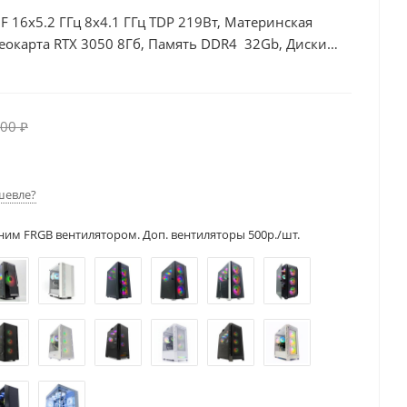
0F 16x5.2 ГГц 8x4.1 ГГц TDP 219Вт, Материнская
еокарта RTX 3050 8Гб, Память DDR4 32Gb, Диски
00Вт
00 ₽
шевле?
ним FRGB вентилятором. Доп. вентиляторы 500р./шт.