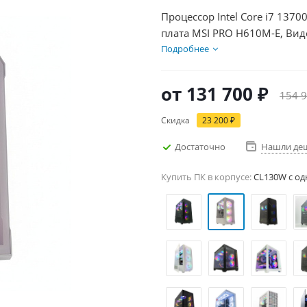
Процессор Intel Core i7 1370
плата MSI PRO H610M-E, Вид
SSD 1000Гб + HDD 2Тб, БП 6
Подробнее
от
131 700 ₽
154 9
Скидка
23 200 ₽
Достаточно
Нашли де
Купить ПК в корпусе:
CL130W c од