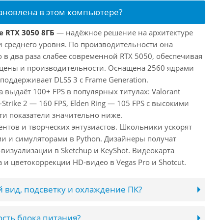
тановлена в этом компьютере?
e RTX 3050 8ГБ
— надёжное решение на архитектуре
и среднего уровня. По производительности она
 в два раза слабее современной RTX 5050, обеспечивая
цены и производительности. Оснащена 2560 ядрами
поддерживает DLSS 3 с Frame Generation.
а выдаёт 100+ FPS в популярных титулах: Valorant
-Strike 2 — 160 FPS, Elden Ring — 105 FPS с высокими
ти показатели значительно ниже.
ентов и творческих энтузиастов. Школьники ускорят
и и симуляторами в Python. Дизайнеры получат
визуализации в Sketchup и KeyShot. Видеокарта
и цветокоррекции HD-видео в Vegas Pro и Shotcut.
 вид, подсветку и охлаждение ПК?
сть блока питания?