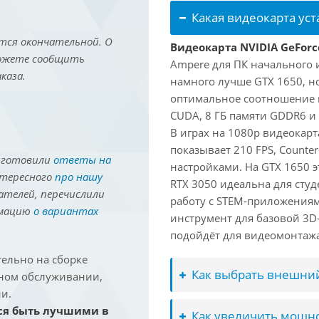
Какая видеокарта ус
тся окончательной. О
Видеокарта NVIDIA GeForc
можете сообщить
Ampere для ПК начального 
каза.
намного лучше GTX 1650, но
оптимальное соотношение 
CUDA, 8 ГБ памяти GDDR6 и 
В играх на 1080p видеокарт
показывает 210 FPS, Counter
иготовили
ответы на
настройками. На GTX 1650 э
нтересного
про нашу
RTX 3050 идеальна для студ
ателей, перечислили
работу с STEM-приложениям
рмацию
о вариантах
инструмент для базовой 3D-
подойдёт для видеомонтажа 
ельно на сборке
Как выбрать внешний
йном обслуживании,
и.
ся быть лучшими в
Как увеличить мощно