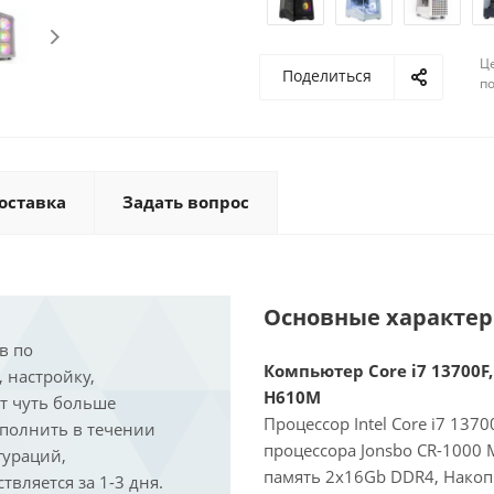
Ц
Поделиться
по
оставка
Задать вопрос
Основные характе
в по
Компьютер Core i7 13700F,
, настройку,
H610M
ит чуть больше
Процессор Intel Core i7 137
ыполнить в течении
процессора Jonsbo CR-1000
гураций,
память 2x16Gb DDR4, Накоп
вляется за 1-3 дня.