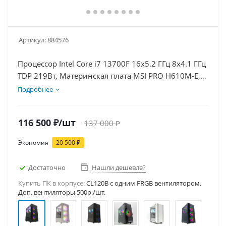
Артикул:
884576
Процессор Intel Core i7 13700F 16x5.2 ГГц 8x4.1 ГГц
TDP 219Вт, Материнская плата MSI PRO H610M-E,
Видеокарта RTX 3050 8Гб, Память DDR4 16Gb,
Подробнее
Диски SSD 1000Гб + HDD 2Тб, БП 600Вт
116 500
₽
/шт
137 000
₽
Экономия
20 500
₽
Достаточно
Нашли дешевле?
Купить ПК в корпусе:
CL120B c одним FRGB вентилятором.
Доп. вентиляторы 500р./шт.