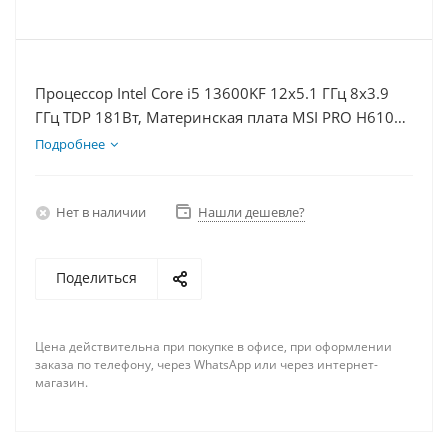
Процессор Intel Core i5 13600KF 12x5.1 ГГц 8x3.9
ГГц TDP 181Вт, Материнская плата MSI PRO H610M-
E, Видеокарта RTX 4060 8Гб, Память DDR4 16Gb,
Подробнее
Диски SSD 1000Гб, БП 600Вт
Нет в наличии
Нашли дешевле?
Поделиться
Цена действительна при покупке в офисе, при оформлении
заказа по телефону, через WhatsApp или через интернет-
магазин.