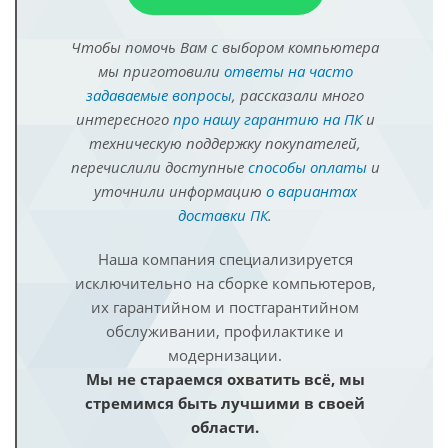
Чтобы помочь Вам с выбором компьютера
мы приготовили
ответы на часто
задаваемые вопросы
, рассказали много
интересного
про нашу гарантию на ПК
и
техническую поддержку покупателей,
перечислили доступные
способы оплаты
и
уточнили информацию
о вариантах
доставки ПК
.
Наша компания специализируется
исключительно на сборке компьютеров,
их гарантийном и постгарантийном
обслуживании, профилактике и
модернизации.
Мы не стараемся охватить всё, мы
стремимся быть лучшими в своей
области.