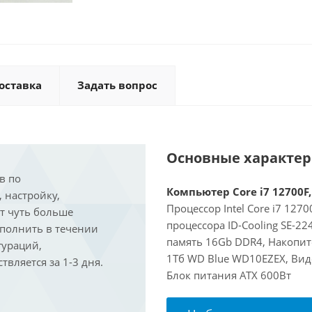
оставка
Задать вопрос
Основные характе
в по
Компьютер Core i7 12700F,
, настройку,
Процессор Intel Core i7 127
ит чуть больше
процессора ID-Cooling SE-2
ыполнить в течении
память 16Gb DDR4, Накопит
гураций,
1Тб WD Blue WD10EZEX, Виде
вляется за 1-3 дня.
Блок питания ATX 600Вт