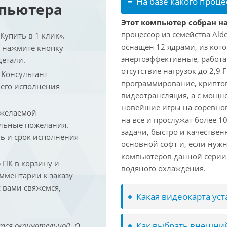
На базе какого проце
мпьютера
Этот компьютер собран на 
процессор из семейства Ald
упить в 1 клик».
оснащен 12 ядрами, из кото
и нажмите кнопку
энергоэффективные, работаю
детали.
отсутствие нагрузок до 2,9
. Консультант
программирование, криптог
 его исполнения
видеотрансляция, а с мощ
новейшие игры на соревно
 желаемой
на всё и прослужат более 
льные пожелания.
задачи, быстро и качествен
ть и срок исполнения
основной софт и, если нужн
компьютеров данной серии
ПК в корзину и
водяного охлаждения.
омментарии к заказу
 вами свяжемся,
Какая видеокарта ус
Как выбрать внешний
тся окончательной. О