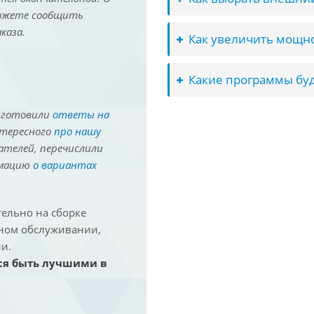
можете сообщить
каза.
Как увеличить мощно
Какие программы буд
иготовили
ответы на
нтересного
про нашу
ателей, перечислили
рмацию
о вариантах
ельно на сборке
йном обслуживании,
и.
ся быть лучшими в