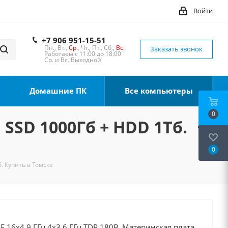
Войти
+7 906 951-15-51
Пн., Вт.,
Ср.
, Чт., Пт., Сб.,
Вс.
Заказать звонок
Работаем с 11:00 до 18:00
Ср. и Вс. Выходной
Домашние ПК
Все компьютеры
0
 SSD 1000Гб + HDD 1Тб.
0
. Купить в Томске
0F 16x4.9 ГГц 4x3.6 ГГц TDP 180В, Материнская плата