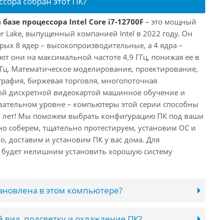
ссора собран этот ПК?
базе процессора Intel Core i7-12700F
– это мощный
er Lake, выпущенный компанией Intel в 2022 году. Он
рых 8 ядер – высокопроизводительные, а 4 ядра –
т они на максимальной частоте 4,9 ГГц, понижая ее в
 ГГц. Математическое моделирование, проектирование,
рафия, биржевая торговля, многопоточная
ной дискретной видеокартой машинное обучение и
вательном уровне – компьютеры этой серии способны
10 лет! Мы поможем выбрать конфигурацию ПК под ваши
но соберем, тщательно протестируем, установим ОС и
о, доставим и установим ПК у вас дома. Для
 будет нелишним установить хорошую систему
тановлена в этом компьютере?
 вид, подсветку и охлаждение ПК?