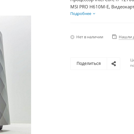
MSI PRO H610M-E, Видеокарт
1000Гб + HDD 1Тб, БП 600Вт
Подробнее
Нет в наличии
Нашли 
Ц
Поделиться
по