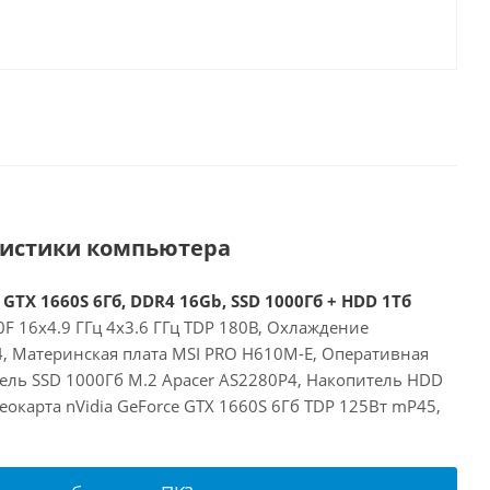
ристики компьютера
 GTX 1660S 6Гб, DDR4 16Gb, SSD 1000Гб + HDD 1Тб
00F 16x4.9 ГГц 4x3.6 ГГц TDP 180В, Охлаждение
24, Материнская плата MSI PRO H610M-E, Оперативная
ель SSD 1000Гб M.2 Apacer AS2280P4, Накопитель HDD
окарта nVidia GeForce GTX 1660S 6Гб TDP 125Вт mP45,