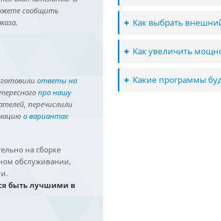
можете сообщить
Как выбрать внешний
каза.
Как увеличить мощно
Какие программы буд
иготовили
ответы на
нтересного
про нашу
ателей, перечислили
рмацию
о вариантах
ельно на сборке
йном обслуживании,
и.
ся быть лучшими в