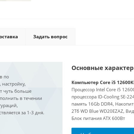
оставка
Задать вопрос
Основные характе
в по
Компьютер Core i5 12600KF
, настройку,
Процессор Intel Core i5 126
ит чуть больше
процессора ID-Cooling SE-2
ыполнить в течении
память 16Gb DDR4, Накопит
гураций,
2Тб WD Blue WD20EZAZ, Виде
вляется за 1-3 дня.
Блок питания ATX 600Вт