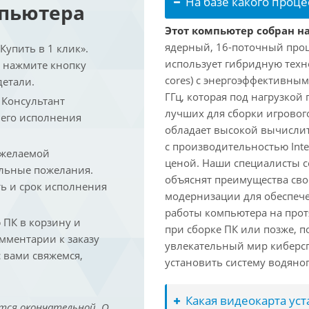
На базе какого проце
мпьютера
Этот компьютер собран на 
ядерный, 16-поточный проце
упить в 1 клик».
использует гибридную техн
и нажмите кнопку
cores) с энергоэффективными
детали.
ГГц, которая под нагрузкой 
. Консультант
лучших для сборки игрового
 его исполнения
обладает высокой вычислит
с производительностью Inte
 желаемой
ценой. Наши специалисты с
льные пожелания.
объяснят преимущества св
ть и срок исполнения
модернизации для обеспеч
работы компьютера на прот
ПК в корзину и
при сборке ПК или позже, п
омментарии к заказу
увлекательный мир киберс
 вами свяжемся,
установить систему водяно
Какая видеокарта ус
тся окончательной. О