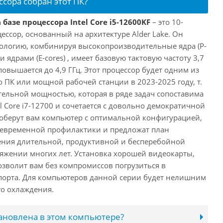
ссора собран этот ПК?
базе процессора Intel Core i5-12600KF
– это 10-
ссор, основанный на архитектуре Alder Lake. Он
ологию, комбинируя высокопроизводительные ядра (P-
 ядрами (E-cores) , имеет базовую тактовую частоту 3,7
повышается до 4,9 ГГц. Этот процессор будет одним из
 ПК или мощной рабочей станции в 2023-2025 году, т.
ельной мощностью, которая в ряде задач сопоставима
l Core i7-12700 и сочетается с довольно демократичной
оберут вам компьютер с оптимальной конфигурацией,
оевременной профилактики и предложат план
ения длительной, продуктивной и бесперебойной
яжении многих лет. Установка хорошей видеокарты,
озволит вам без компромиссов погрузиться в
порта. Для компьютеров данной серии будет нелишним
го охлаждения.
тановлена в этом компьютере?