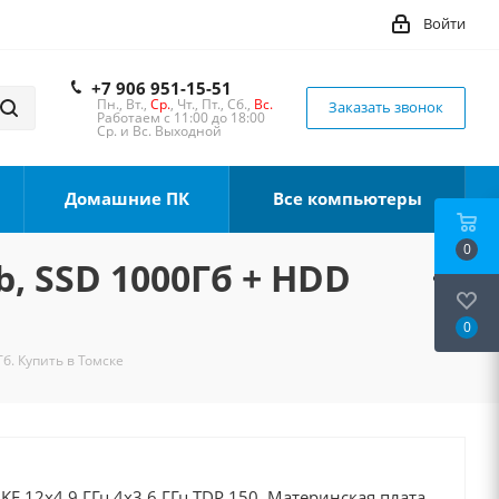
Войти
+7 906 951-15-51
Пн., Вт.,
Ср.
, Чт., Пт., Сб.,
Вс.
Заказать звонок
Работаем с 11:00 до 18:00
Ср. и Вс. Выходной
Домашние ПК
Все компьютеры
0
b, SSD 1000Гб + HDD
0
б. Купить в Томске
0KF 12x4.9 ГГц 4x3.6 ГГц TDP 150, Материнская плата