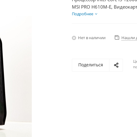
MSI PRO H610M-E, Видеокарт
1000Гб + HDD 2Тб, БП 600Вт
Подробнее
Нет в наличии
Нашли 
Ц
Поделиться
по