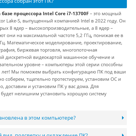
ссора собран этот ПК?
базе процессора Intel Core i7-13700F
– это мощный
tor Lake-S, выпущенный компанией Intel в 2022 году. Он
рых 8 ядер – высокопроизводительные, а 8 ядер –
т они на максимальной частоте 5,2 ГГц, понижая ее в
 ГГц. Математическое моделирование, проектирование,
рафия, биржевая торговля, многопоточная
ной дискретной видеокартой машинное обучение и
вательном уровне – компьютеры этой серии способны
10 лет! Мы поможем выбрать конфигурацию ПК под ваши
но соберем, тщательно протестируем, установим ОС и
о, доставим и установим ПК у вас дома. Для
 будет нелишним установить хорошую систему
тановлена в этом компьютере?
 вид, подсветку и охлаждение ПК?