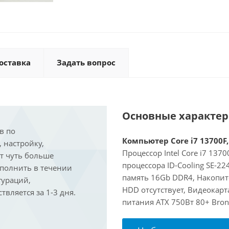
оставка
Задать вопрос
Основные характе
в по
Компьютер Core i7 13700F,
, настройку,
Процессор Intel Core i7 137
ит чуть больше
процессора ID-Cooling SE-2
ыполнить в течении
память 16Gb DDR4, Накопите
гураций,
HDD отсутствует, Видеокарт
вляется за 1-3 дня.
питания ATX 750Вт 80+ Bron