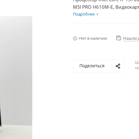
MSI PRO H610M-E, Видеокарт
SSD 500Гб, БП 750Вт
Подробнее
Нет в наличии
Нашли 
Ц
Поделиться
по