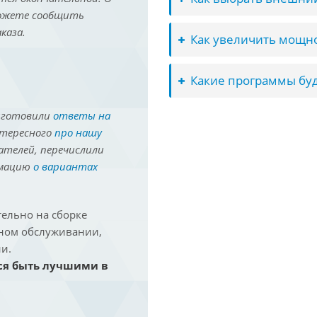
можете сообщить
каза.
Как увеличить мощно
Какие программы буд
иготовили
ответы на
нтересного
про нашу
ателей, перечислили
рмацию
о вариантах
ельно на сборке
йном обслуживании,
и.
ся быть лучшими в