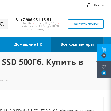
Войти
+7 906 951-15-51
Пн., Вт.,
Ср.
, Чт., Пт., Сб.,
Вс.
Заказать звонок
Работаем с 11:00 до 18:00
Ср. и Вс. Выходной
Домашние ПК
Все компьютеры
0
 SSD 500Гб. Купить в
0
Томске
0F 16x2.2 ГГц 8x4.1 ГГц TDP 219В, Материнская плата