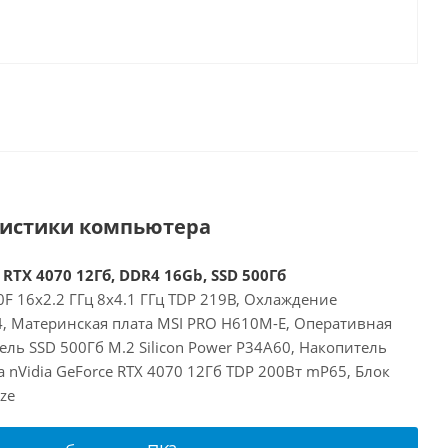
ристики компьютера
 RTX 4070 12Гб, DDR4 16Gb, SSD 500Гб
00F 16x2.2 ГГц 8x4.1 ГГц TDP 219В, Охлаждение
24, Материнская плата MSI PRO H610M-E, Оперативная
ль SSD 500Гб M.2 Silicon Power P34A60, Накопитель
а nVidia GeForce RTX 4070 12Гб TDP 200Вт mP65, Блок
ze