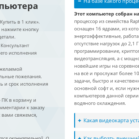
На базе какого проце
мпьютера
Этот компьютер собран на 
процессор из семейства Rap
упить в 1 клик».
оснащен 16 ядрами, из кото
и нажмите кнопку
энергоэффективные, работаю
детали.
отсутствие нагрузок до 2,1
. Консультант
программирование, криптог
 его исполнения
видеотрансляция, а с мощ
новейшие игры на соревно
 желаемой
на всё и прослужат более 
льные пожелания.
задачи, быстро и качествен
ть и срок исполнения
основной софт и, если нужн
компьютеров данной серии
ПК в корзину и
водяного охлаждения.
омментарии к заказу
 вами свяжемся,
Какая видеокарта ус
Как выбрать внешний
тся окончательной. О