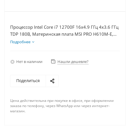
Процессор Intel Core i7 12700F 16x4.9 ГГц 4x3.6 ГГц
TDP 180В, Материнская плата MSI PRO H610M-E,
Видеокарта RTX 4070TiS 16Гб, Память DDR4 16Gb,
Подробнее
Диски SSD 500Гб + HDD 2Тб, БП 750Вт
Нет в наличии
Нашли дешевле?
Поделиться
Цена действительна при покупке в офисе, при оформлении
заказа по телефону, через WhatsApp или через интернет-
магазин.