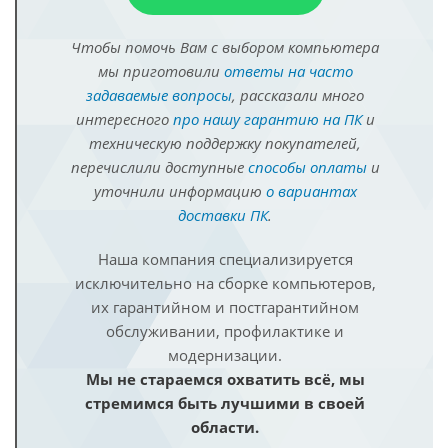
Чтобы помочь Вам с выбором компьютера
мы приготовили
ответы на часто
задаваемые вопросы
, рассказали много
интересного
про нашу гарантию на ПК
и
техническую поддержку покупателей,
перечислили доступные
способы оплаты
и
уточнили информацию
о вариантах
доставки ПК
.
Наша компания специализируется
исключительно на сборке компьютеров,
их гарантийном и постгарантийном
обслуживании, профилактике и
модернизации.
Мы не стараемся охватить всё, мы
стремимся быть лучшими в своей
области.