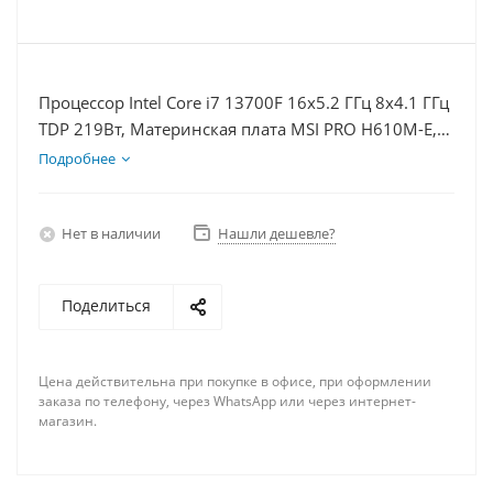
Процессор Intel Core i7 13700F 16x5.2 ГГц 8x4.1 ГГц
TDP 219Вт, Материнская плата MSI PRO H610M-E,
Видеокарта RTX 4070S 12Гб, Память DDR4 16Gb,
Подробнее
Диски SSD 500Гб + HDD 1Тб, БП 750Вт
Нет в наличии
Нашли дешевле?
Поделиться
Цена действительна при покупке в офисе, при оформлении
заказа по телефону, через WhatsApp или через интернет-
магазин.