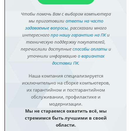
Чтобы помочь Вам с выбором компьютера
мы приготовили
ответы на часто
задаваемые вопросы
, рассказали много
интересного
про нашу гарантию на ПК
и
техническую поддержку покупателей,
перечислили доступные
способы оплаты
и
уточнили информацию
о вариантах
доставки ПК
.
Наша компания специализируется
исключительно на сборке компьютеров,
их гарантийном и постгарантийном
обслуживании, профилактике и
модернизации.
Мы не стараемся охватить всё, мы
стремимся быть лучшими в своей
области.