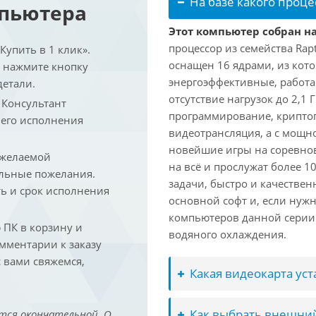
На базе какого проце
мпьютера
Этот компьютер собран на 
процессор из семейства Rap
упить в 1 клик».
оснащен 16 ядрами, из кото
и нажмите кнопку
энергоэффективные, работаю
детали.
отсутствие нагрузок до 2,1
. Консультант
программирование, криптог
 его исполнения
видеотрансляция, а с мощ
новейшие игры на соревно
 желаемой
на всё и прослужат более 
льные пожелания.
задачи, быстро и качествен
ть и срок исполнения
основной софт и, если нужн
компьютеров данной серии
ПК в корзину и
водяного охлаждения.
омментарии к заказу
 вами свяжемся,
Какая видеокарта ус
Как выбрать внешний
тся окончательной. О