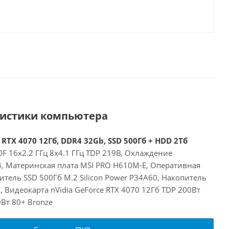
ристики компьютера
 RTX 4070 12Гб, DDR4 32Gb, SSD 500Гб + HDD 2Тб
00F 16x2.2 ГГц 8x4.1 ГГц TDP 219В, Охлаждение
24, Материнская плата MSI PRO H610M-E, Оперативная
тель SSD 500Гб M.2 Silicon Power P34A60, Накопитель
Видеокарта nVidia GeForce RTX 4070 12Гб TDP 200Вт
Вт 80+ Bronze