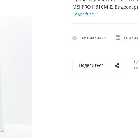
MSI PRO H610M-E, Видеокарт
SSD 500Гб + HDD 2Тб, БП 75
Подробнее
Нет в наличии
Нашли 
Ц
Поделиться
по