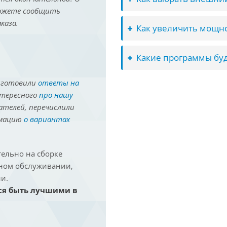
можете сообщить
каза.
Как увеличить мощно
Какие программы буд
иготовили
ответы на
нтересного
про нашу
ателей, перечислили
рмацию
о вариантах
ельно на сборке
йном обслуживании,
и.
ся быть лучшими в