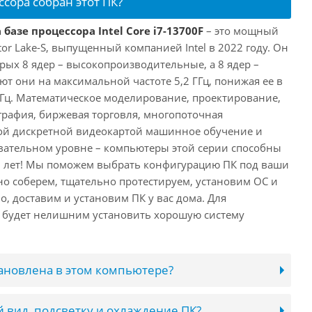
ссора собран этот ПК?
базе процессора Intel Core i7-13700F
– это мощный
tor Lake-S, выпущенный компанией Intel в 2022 году. Он
рых 8 ядер – высокопроизводительные, а 8 ядер –
т они на максимальной частоте 5,2 ГГц, понижая ее в
 ГГц. Математическое моделирование, проектирование,
рафия, биржевая торговля, многопоточная
ной дискретной видеокартой машинное обучение и
вательном уровне – компьютеры этой серии способны
10 лет! Мы поможем выбрать конфигурацию ПК под ваши
но соберем, тщательно протестируем, установим ОС и
о, доставим и установим ПК у вас дома. Для
 будет нелишним установить хорошую систему
тановлена в этом компьютере?
 вид, подсветку и охлаждение ПК?