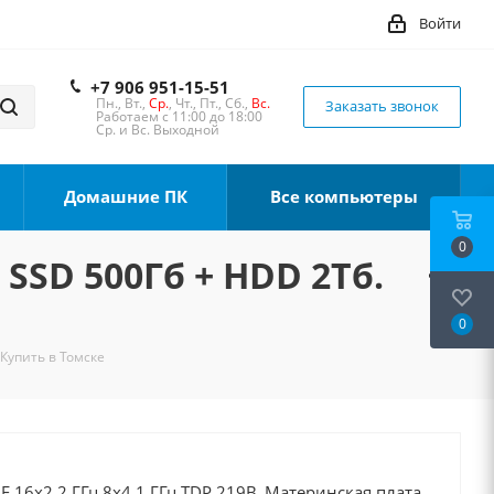
Войти
+7 906 951-15-51
Пн., Вт.,
Ср.
, Чт., Пт., Сб.,
Вс.
Заказать звонок
Работаем с 11:00 до 18:00
Ср. и Вс. Выходной
Домашние ПК
Все компьютеры
0
 SSD 500Гб + HDD 2Тб.
0
 Купить в Томске
0F 16x2.2 ГГц 8x4.1 ГГц TDP 219В, Материнская плата