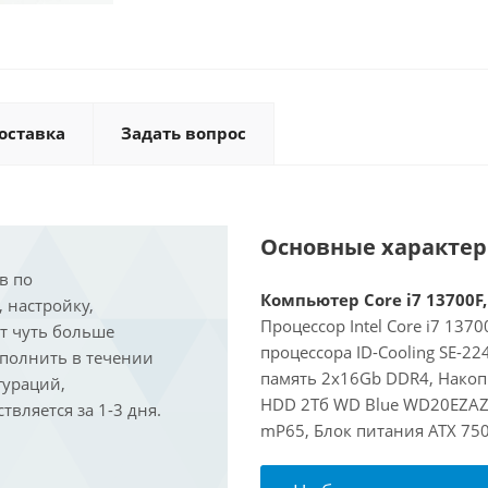
оставка
Задать вопрос
Основные характе
в по
Компьютер Core i7 13700F,
, настройку,
Процессор Intel Core i7 137
ит чуть больше
процессора ID-Cooling SE-2
ыполнить в течении
память 2x16Gb DDR4, Накопи
гураций,
HDD 2Тб WD Blue WD20EZAZ, 
вляется за 1-3 дня.
mP65, Блок питания ATX 750