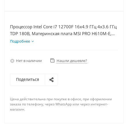
Процессор Intel Core i7 12700F 16x4.9 ГГц 4x3.6 ГГц
TDP 180В, Материнская плата MSI PRO H610M-E,
Видеокарта RTX 4070TiS 16Гб, Память DDR4 32Gb,
Подробнее
Диски SSD 500Гб + HDD 1Тб, БП 750Вт
Нет в наличии
Нашли дешевле?
Поделиться
Цена действительна при покупке в офисе, при оформлении
заказа по телефону, через WhatsApp или через интернет-
магазин.