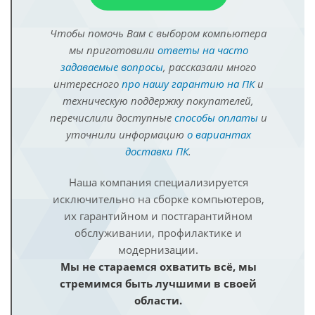
Чтобы помочь Вам с выбором компьютера
мы приготовили
ответы на часто
задаваемые вопросы
, рассказали много
интересного
про нашу гарантию на ПК
и
техническую поддержку покупателей,
перечислили доступные
способы оплаты
и
уточнили информацию
о вариантах
доставки ПК
.
Наша компания специализируется
исключительно на сборке компьютеров,
их гарантийном и постгарантийном
обслуживании, профилактике и
модернизации.
Мы не стараемся охватить всё, мы
стремимся быть лучшими в своей
области.