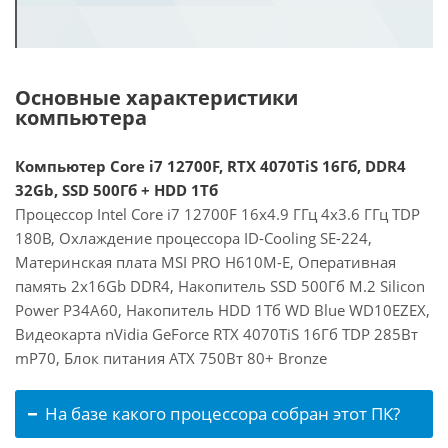
Основные характеристики
компьютера
Компьютер Core i7 12700F, RTX 4070TiS 16Гб, DDR4
32Gb, SSD 500Гб + HDD 1Тб
Процессор Intel Core i7 12700F 16x4.9 ГГц 4x3.6 ГГц TDP
180В, Охлаждение процессора ID-Cooling SE-224,
Материнская плата MSI PRO H610M-E, Оперативная
память 2x16Gb DDR4, Накопитель SSD 500Гб M.2 Silicon
Power P34A60, Накопитель HDD 1Тб WD Blue WD10EZEX,
Видеокарта nVidia GeForce RTX 4070TiS 16Гб TDP 285Вт
mP70, Блок питания ATX 750Вт 80+ Bronze
На базе какого процессора собран этот ПК?