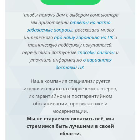
Чтобы помочь Вам с выбором компьютера
мы приготовили
ответы на часто
задаваемые вопросы
, рассказали много
интересного
про нашу гарантию на ПК
и
техническую поддержку покупателей,
перечислили доступные
способы оплаты
и
уточнили информацию
о вариантах
доставки ПК
.
Наша компания специализируется
исключительно на сборке компьютеров,
их гарантийном и постгарантийном
обслуживании, профилактике и
модернизации.
Мы не стараемся охватить всё, мы
стремимся быть лучшими в своей
области.