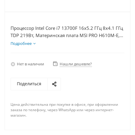
Процессор Intel Core i7 13700F 16x5.2 ГГц 8x4.1 ГГц
TDP 219Вт, Материнская плата MSI PRO H610M-E,
Видеокарта RTX 4070TiS 16Гб, Память DDR4 32Gb,
Подробнее
Диски SSD 500Гб + HDD 2Тб, БП 750Вт
Нет в наличии
Нашли дешевле?
Поделиться
Цена действительна при покупке в офисе, при оформлении
заказа по телефону, через WhatsApp или через интернет-
магазин.