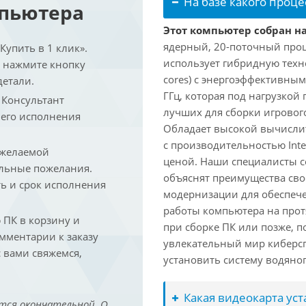
На базе какого проце
мпьютера
Этот компьютер собран на 
ядерный, 20-поточный проце
упить в 1 клик».
использует гибридную техн
и нажмите кнопку
cores) с энергоэффективными
детали.
ГГц, которая под нагрузкой 
. Консультант
лучших для сборки игрового
 его исполнения
Обладает высокой вычислит
с производительностью Inte
 желаемой
ценой. Наши специалисты с
льные пожелания.
объяснят преимущества св
ть и срок исполнения
модернизации для обеспеч
работы компьютера на прот
ПК в корзину и
при сборке ПК или позже, п
омментарии к заказу
увлекательный мир киберс
 вами свяжемся,
установить систему водяно
Какая видеокарта ус
тся окончательной. О