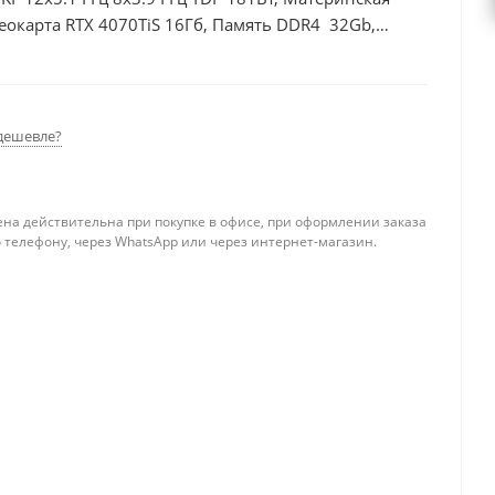
еокарта RTX 4070TiS 16Гб, Память DDR4 32Gb,
 БП 750Вт
дешевле?
ена действительна при покупке в офисе, при оформлении заказа
 телефону, через WhatsApp или через интернет-магазин.