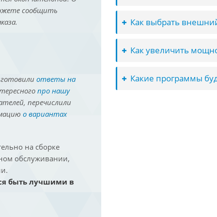
можете сообщить
Как выбрать внешний
каза.
Как увеличить мощно
Какие программы буд
иготовили
ответы на
нтересного
про нашу
ателей, перечислили
рмацию
о вариантах
ельно на сборке
йном обслуживании,
и.
ся быть лучшими в