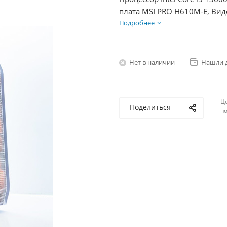
плата MSI PRO H610M-E, Вид
Диски SSD 500Гб + HDD 2Тб,
Подробнее
Нет в наличии
Нашли 
Ц
Поделиться
по