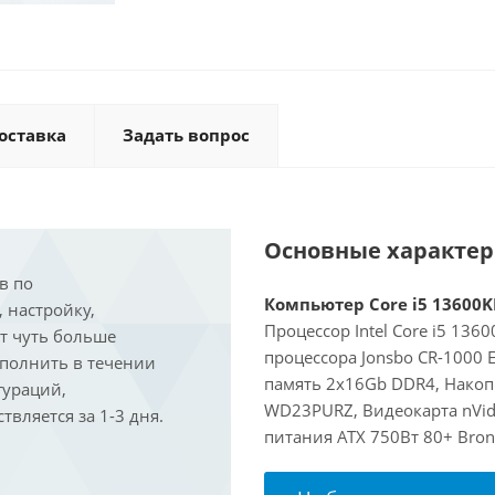
оставка
Задать вопрос
Основные характе
в по
Компьютер Core i5 13600KF
, настройку,
Процессор Intel Core i5 136
ит чуть больше
процессора Jonsbo CR-1000
ыполнить в течении
память 2x16Gb DDR4, Накоп
гураций,
WD23PURZ, Видеокарта nVidi
вляется за 1-3 дня.
питания ATX 750Вт 80+ Bron