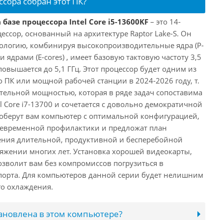
ссора собран этот ПК?
базе процессора Intel Core i5-13600KF
– это 14-
ссор, основанный на архитектуре Raptor Lake-S. Он
ологию, комбинируя высокопроизводительные ядра (P-
 ядрами (E-cores) , имеет базовую тактовую частоту 3,5
повышается до 5,1 ГГц. Этот процессор будет одним из
 ПК или мощной рабочей станции в 2024-2026 году, т.
ельной мощностью, которая в ряде задач сопоставима
l Core i7-13700 и сочетается с довольно демократичной
оберут вам компьютер с оптимальной конфигурацией,
оевременной профилактики и предложат план
ения длительной, продуктивной и бесперебойной
яжении многих лет. Установка хорошей видеокарты,
озволит вам без компромиссов погрузиться в
порта. Для компьютеров данной серии будет нелишним
го охлаждения.
тановлена в этом компьютере?