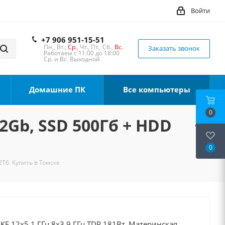
Войти
+7 906 951-15-51
Пн., Вт.,
Ср.
, Чт., Пт., Сб.,
Вс.
Заказать звонок
Работаем с 11:00 до 18:00
Ср. и Вс. Выходной
Домашние ПК
Все компьютеры
0
32Gb, SSD 500Гб + HDD
0
2Тб. Купить в Томске
0KF 12x5.1 ГГц 8x3.9 ГГц TDP 181Вт, Материнская