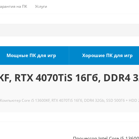
Гарантия на ПК
Услуги
Мощные ПК для игр
Хорошие ПК для игр
F, RTX 4070TiS 16Гб, DDR4 
Компьютер Core i5 13600KF, RTX 4070TiS 16Гб, DDR4 32Gb, SSD 500Гб + HDD 
Процессор Intel Core i5 1360