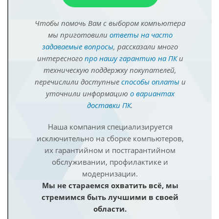
Чтобы помочь Вам с выбором компьютера
мы приготовили
ответы на часто
задаваемые вопросы
, рассказали много
интересного
про нашу гарантию на ПК
и
техническую поддержку покупателей,
перечислили доступные
способы оплаты
и
уточнили информацию
о вариантах
доставки ПК
.
Наша компания специализируется
исключительно на сборке компьютеров,
их гарантийном и постгарантийном
обслуживании, профилактике и
модернизации.
Мы не стараемся охватить всё, мы
стремимся быть лучшими в своей
области.