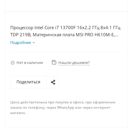
Процессор Intel Core i7 13700F 16x2.2 ГГц 8x4.1 ГГц
TDP 219В, Материнская плата MSI PRO H610M-E,
Видеокарта RTX 4070 12Гб, Память DDR4 64Gb,
Подробнее
Диски SSD 500Гб, БП 750Вт
Нет в наличии
Нашли дешевле?
Поделиться
Цена действительна при покупке в офисе, при оформлении
заказа по телефону, через WhatsApp или через интернет-
магазин.