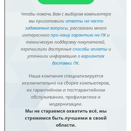
Чтобы помочь Вам с выбором компьютера
мы приготовили
ответы на часто
задаваемые вопросы
, рассказали много
интересного
про нашу гарантию на ПК
и
техническую поддержку покупателей,
перечислили доступные
способы оплаты
и
уточнили информацию
о вариантах
доставки ПК
.
Наша компания специализируется
исключительно на сборке компьютеров,
их гарантийном и постгарантийном
обслуживании, профилактике и
модернизации.
Мы не стараемся охватить всё, мы
стремимся быть лучшими в своей
области.