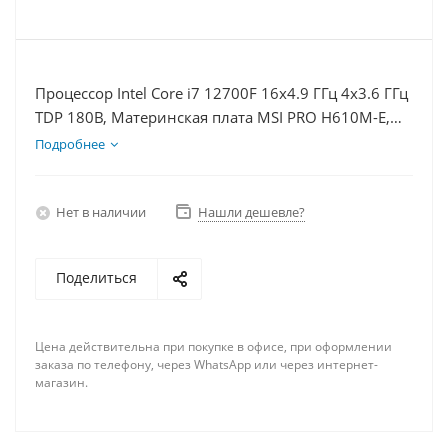
Процессор Intel Core i7 12700F 16x4.9 ГГц 4x3.6 ГГц
TDP 180В, Материнская плата MSI PRO H610M-E,
Видеокарта RTX 4070TiS 16Гб, Память DDR4 64Gb,
Подробнее
Диски SSD 500Гб + HDD 1Тб, БП 750Вт
Нет в наличии
Нашли дешевле?
Поделиться
Цена действительна при покупке в офисе, при оформлении
заказа по телефону, через WhatsApp или через интернет-
магазин.