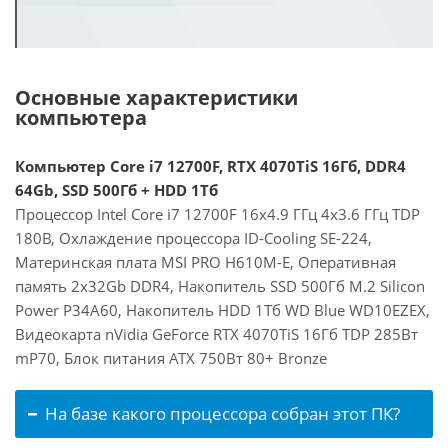
Основные характеристики
компьютера
Компьютер Core i7 12700F, RTX 4070TiS 16Гб, DDR4
64Gb, SSD 500Гб + HDD 1Тб
Процессор Intel Core i7 12700F 16x4.9 ГГц 4x3.6 ГГц TDP
180В, Охлаждение процессора ID-Cooling SE-224,
Материнская плата MSI PRO H610M-E, Оперативная
память 2x32Gb DDR4, Накопитель SSD 500Гб M.2 Silicon
Power P34A60, Накопитель HDD 1Тб WD Blue WD10EZEX,
Видеокарта nVidia GeForce RTX 4070TiS 16Гб TDP 285Вт
mP70, Блок питания ATX 750Вт 80+ Bronze
На базе какого процессора собран этот ПК?