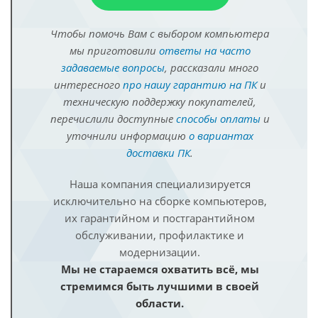
Чтобы помочь Вам с выбором компьютера
мы приготовили
ответы на часто
задаваемые вопросы
, рассказали много
интересного
про нашу гарантию на ПК
и
техническую поддержку покупателей,
перечислили доступные
способы оплаты
и
уточнили информацию
о вариантах
доставки ПК
.
Наша компания специализируется
исключительно на сборке компьютеров,
их гарантийном и постгарантийном
обслуживании, профилактике и
модернизации.
Мы не стараемся охватить всё, мы
стремимся быть лучшими в своей
области.