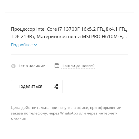
Процессор Intel Core i7 13700F 16x5.2 ГГц 8x4.1 ГГц
TDP 219Вт, Материнская плата MSI PRO H610M-E,
Видеокарта RTX 4070S 12Гб, Память DDR4 64Gb,
Подробнее
Диски SSD 500Гб + HDD 2Тб, БП 750Вт
Нет в наличии
Нашли дешевле?
Поделиться
Цена действительна при покупке в офисе, при оформлении
заказа по телефону, через WhatsApp или через интернет-
магазин.