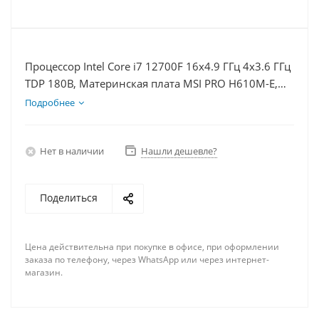
Процессор Intel Core i7 12700F 16x4.9 ГГц 4x3.6 ГГц
TDP 180В, Материнская плата MSI PRO H610M-E,
Видеокарта RTX 4070S 12Гб, Память DDR4 16Gb,
Подробнее
Диски SSD 250Гб + HDD 2Тб, БП 750Вт
Нет в наличии
Нашли дешевле?
Поделиться
Цена действительна при покупке в офисе, при оформлении
заказа по телефону, через WhatsApp или через интернет-
магазин.