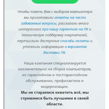
Чтобы помочь Вам с выбором компьютера
мы приготовили
ответы на часто
задаваемые вопросы
, рассказали много
интересного
про нашу гарантию на ПК
и
техническую поддержку покупателей,
перечислили доступные
способы оплаты
и
уточнили информацию
о вариантах
доставки ПК
.
Наша компания специализируется
исключительно на сборке компьютеров,
их гарантийном и постгарантийном
обслуживании, профилактике и
модернизации.
Мы не стараемся охватить всё, мы
стремимся быть лучшими в своей
области.