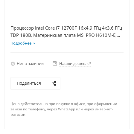
Процессор Intel Core i7 12700F 16x4.9 ГГц 4x3.6 ГГц
TDP 180В, Материнская плата MSI PRO H610M-E,
Видеокарта RTX 4070TiS 16Гб, Память DDR4 32Gb,
Подробнее
Диски SSD 250Гб, БП 750Вт
Нет в наличии
Нашли дешевле?
Поделиться
Цена действительна при покупке в офисе, при оформлении
заказа по телефону, через WhatsApp или через интернет-
магазин.