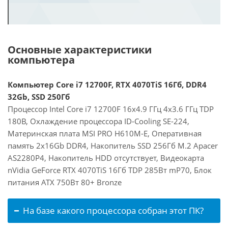
Основные характеристики
компьютера
Компьютер Core i7 12700F, RTX 4070TiS 16Гб, DDR4
32Gb, SSD 250Гб
Процессор Intel Core i7 12700F 16x4.9 ГГц 4x3.6 ГГц TDP
180В, Охлаждение процессора ID-Cooling SE-224,
Материнская плата MSI PRO H610M-E, Оперативная
память 2x16Gb DDR4, Накопитель SSD 256Гб M.2 Apacer
AS2280P4, Накопитель HDD отсутствует, Видеокарта
nVidia GeForce RTX 4070TiS 16Гб TDP 285Вт mP70, Блок
питания ATX 750Вт 80+ Bronze
На базе какого процессора собран этот ПК?