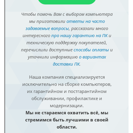
Чтобы помочь Вам с выбором компьютера
мы приготовили
ответы на часто
задаваемые вопросы
, рассказали много
интересного
про нашу гарантию на ПК
и
техническую поддержку покупателей,
перечислили доступные
способы оплаты
и
уточнили информацию
о вариантах
доставки ПК
.
Наша компания специализируется
исключительно на сборке компьютеров,
их гарантийном и постгарантийном
обслуживании, профилактике и
модернизации.
Мы не стараемся охватить всё, мы
стремимся быть лучшими в своей
области.