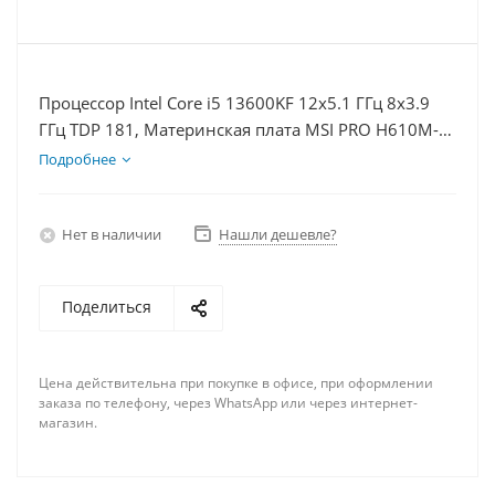
Процессор Intel Core i5 13600KF 12x5.1 ГГц 8x3.9
ГГц TDP 181, Материнская плата MSI PRO H610M-E,
Видеокарта RTX 4070TiS 16Гб, Память DDR4 32Gb,
Подробнее
Диски SSD 250Гб + HDD 2Тб, БП 750Вт
Нет в наличии
Нашли дешевле?
Поделиться
Цена действительна при покупке в офисе, при оформлении
заказа по телефону, через WhatsApp или через интернет-
магазин.