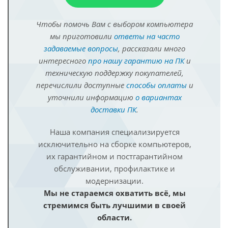
Чтобы помочь Вам с выбором компьютера
мы приготовили
ответы на часто
задаваемые вопросы
, рассказали много
интересного
про нашу гарантию на ПК
и
техническую поддержку покупателей,
перечислили доступные
способы оплаты
и
уточнили информацию
о вариантах
доставки ПК
.
Наша компания специализируется
исключительно на сборке компьютеров,
их гарантийном и постгарантийном
обслуживании, профилактике и
модернизации.
Мы не стараемся охватить всё, мы
стремимся быть лучшими в своей
области.