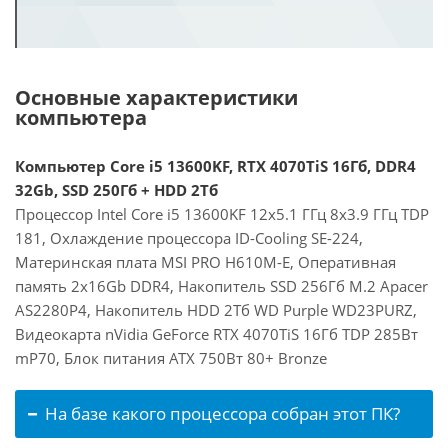
Основные характеристики
компьютера
Компьютер Core i5 13600KF, RTX 4070TiS 16Гб, DDR4
32Gb, SSD 250Гб + HDD 2Тб
Процессор Intel Core i5 13600KF 12x5.1 ГГц 8x3.9 ГГц TDP
181, Охлаждение процессора ID-Cooling SE-224,
Материнская плата MSI PRO H610M-E, Оперативная
память 2x16Gb DDR4, Накопитель SSD 256Гб M.2 Apacer
AS2280P4, Накопитель HDD 2Тб WD Purple WD23PURZ,
Видеокарта nVidia GeForce RTX 4070TiS 16Гб TDP 285Вт
mP70, Блок питания ATX 750Вт 80+ Bronze
На базе какого процессора собран этот ПК?