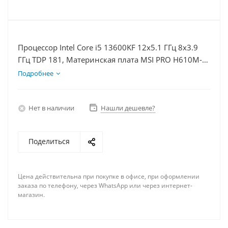
Процессор Intel Core i5 13600KF 12x5.1 ГГц 8x3.9
ГГц TDP 181, Материнская плата MSI PRO H610M-E,
Видеокарта RTX 4070S 12Гб, Память DDR4 32Gb,
Подробнее
Диски SSD 250Гб + HDD 1Тб, БП 750Вт
Нет в наличии
Нашли дешевле?
Поделиться
Цена действительна при покупке в офисе, при оформлении
заказа по телефону, через WhatsApp или через интернет-
магазин.