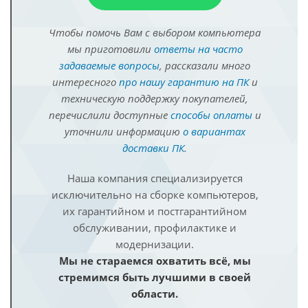
Чтобы помочь Вам с выбором компьютера
мы приготовили
ответы на часто
задаваемые вопросы
, рассказали много
интересного
про нашу гарантию на ПК
и
техническую поддержку покупателей,
перечислили доступные
способы оплаты
и
уточнили информацию
о вариантах
доставки ПК
.
Наша компания специализируется
исключительно на сборке компьютеров,
их гарантийном и постгарантийном
обслуживании, профилактике и
модернизации.
Мы не стараемся охватить всё, мы
стремимся быть лучшими в своей
области.