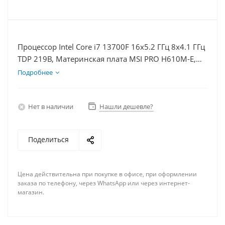
Процессор Intel Core i7 13700F 16x5.2 ГГц 8x4.1 ГГц
TDP 219В, Материнская плата MSI PRO H610M-E,
Видеокарта RTX 4070TiS 16Гб, Память DDR4 64Gb,
Подробнее
Диски SSD 250Гб, БП 750Вт
Нет в наличии
Нашли дешевле?
Поделиться
Цена действительна при покупке в офисе, при оформлении
заказа по телефону, через WhatsApp или через интернет-
магазин.