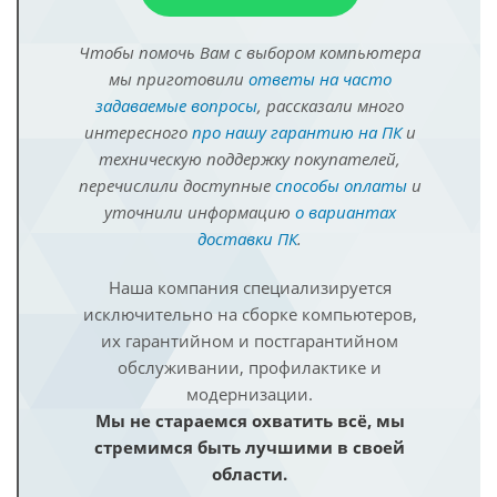
Чтобы помочь Вам с выбором компьютера
мы приготовили
ответы на часто
задаваемые вопросы
, рассказали много
интересного
про нашу гарантию на ПК
и
техническую поддержку покупателей,
перечислили доступные
способы оплаты
и
уточнили информацию
о вариантах
доставки ПК
.
Наша компания специализируется
исключительно на сборке компьютеров,
их гарантийном и постгарантийном
обслуживании, профилактике и
модернизации.
Мы не стараемся охватить всё, мы
стремимся быть лучшими в своей
области.