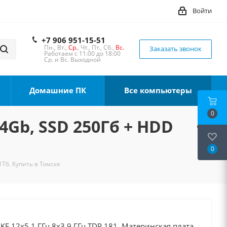
Войти
+7 906 951-15-51
Пн., Вт.,
Ср.
, Чт., Пт., Сб.,
Вс.
Заказать звонок
Работаем с 11:00 до 18:00
Ср. и Вс. Выходной
Домашние ПК
Все компьютеры
0
64Gb, SSD 250Гб + HDD
0
1Тб. Купить в Томске
0KF 12x5.1 ГГц 8x3.9 ГГц TDP 181, Материнская плата