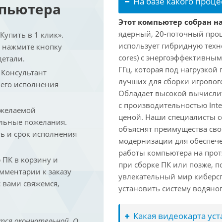
На базе какого проце
мпьютера
Этот компьютер собран на 
ядерный, 20-поточный проце
упить в 1 клик».
использует гибридную техн
и нажмите кнопку
cores) с энергоэффективными
детали.
ГГц, которая под нагрузкой 
. Консультант
лучших для сборки игрового
 его исполнения
Обладает высокой вычислит
с производительностью Inte
 желаемой
ценой. Наши специалисты с
льные пожелания.
объяснят преимущества св
ть и срок исполнения
модернизации для обеспеч
работы компьютера на прот
ПК в корзину и
при сборке ПК или позже, п
омментарии к заказу
увлекательный мир киберс
 вами свяжемся,
установить систему водяно
Какая видеокарта ус
тся окончательной. О