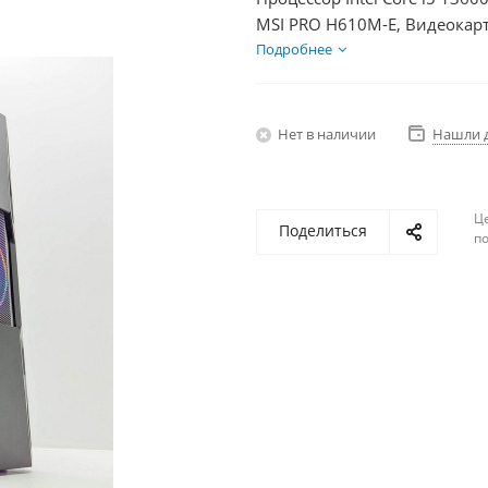
MSI PRO H610M-E, Видеокарт
SSD 250Гб + HDD 1Тб, БП 75
Подробнее
Нет в наличии
Нашли 
Ц
Поделиться
по