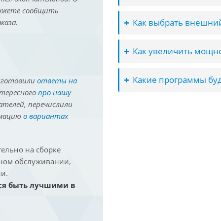
можете сообщить
Как выбрать внешний
каза.
Как увеличить мощно
Какие программы буд
иготовили
ответы на
нтересного
про нашу
ателей, перечислили
рмацию
о вариантах
ельно на сборке
йном обслуживании,
и.
ся быть лучшими в