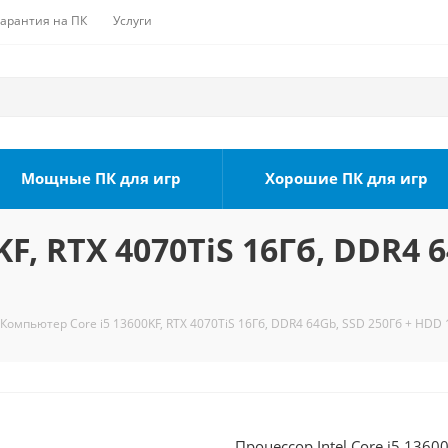
Гарантия на ПК
Услуги
Мощные ПК для игр
Хорошие ПК для игр
F, RTX 4070TiS 16Гб, DDR4 
Компьютер Core i5 13600KF, RTX 4070TiS 16Гб, DDR4 64Gb, SSD 250Гб + HDD 
Процессор Intel Core i5 1360