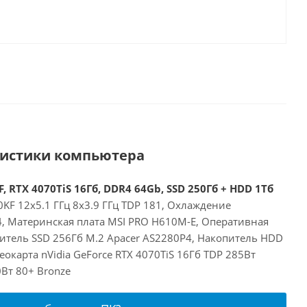
ристики компьютера
, RTX 4070TiS 16Гб, DDR4 64Gb, SSD 250Гб + HDD 1Тб
00KF 12x5.1 ГГц 8x3.9 ГГц TDP 181, Охлаждение
24, Материнская плата MSI PRO H610M-E, Оперативная
итель SSD 256Гб M.2 Apacer AS2280P4, Накопитель HDD
окарта nVidia GeForce RTX 4070TiS 16Гб TDP 285Вт
Вт 80+ Bronze