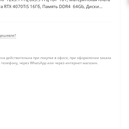
а RTX 4070TiS 16Гб, Память DDR4 64Gb, Диски
0Вт
дешевле?
ена действительна при покупке в офисе, при оформлении заказа
 телефону, через WhatsApp или через интернет-магазин.