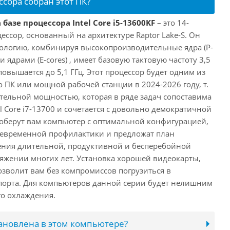
ссора собран этот ПК?
базе процессора Intel Core i5-13600KF
– это 14-
ссор, основанный на архитектуре Raptor Lake-S. Он
ологию, комбинируя высокопроизводительные ядра (P-
 ядрами (E-cores) , имеет базовую тактовую частоту 3,5
повышается до 5,1 ГГц. Этот процессор будет одним из
 ПК или мощной рабочей станции в 2024-2026 году, т.
ельной мощностью, которая в ряде задач сопоставима
l Core i7-13700 и сочетается с довольно демократичной
оберут вам компьютер с оптимальной конфигурацией,
оевременной профилактики и предложат план
ения длительной, продуктивной и бесперебойной
яжении многих лет. Установка хорошей видеокарты,
озволит вам без компромиссов погрузиться в
порта. Для компьютеров данной серии будет нелишним
го охлаждения.
тановлена в этом компьютере?