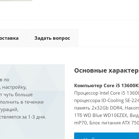
оставка
Задать вопрос
Основные характе
в по
Компьютер Core i5 13600KF
, настройку,
Процессор Intel Core i5 136
ит чуть больше
процессора ID-Cooling SE-2
ыполнить в течении
память 2x32Gb DDR4, Накоп
гураций,
1Тб WD Blue WD10EZEX, Виде
вляется за 1-3 дня.
mP70, Блок питания ATX 750