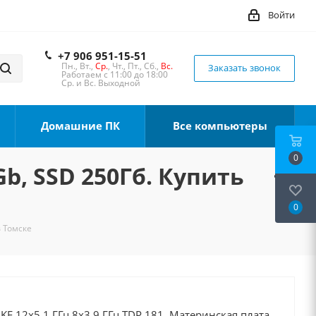
Войти
+7 906 951-15-51
Пн., Вт.,
Ср.
, Чт., Пт., Сб.,
Вс.
Заказать звонок
Работаем с 11:00 до 18:00
Ср. и Вс. Выходной
Домашние ПК
Все компьютеры
0
Gb, SSD 250Гб. Купить
0
в Томске
0KF 12x5.1 ГГц 8x3.9 ГГц TDP 181, Материнская плата