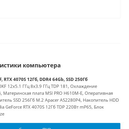
ристики компьютера
, RTX 4070S 12Гб, DDR4 64Gb, SSD 250Гб
00KF 12x5.1 ГГц 8x3.9 ГГц TDP 181, Охлаждение
24, Материнская плата MSI PRO H610M-E, Оперативная
итель SSD 256Гб M.2 Apacer AS2280P4, Накопитель HDD
dia GeForce RTX 4070S 12Гб TDP 220Вт mP65, Блок
ze