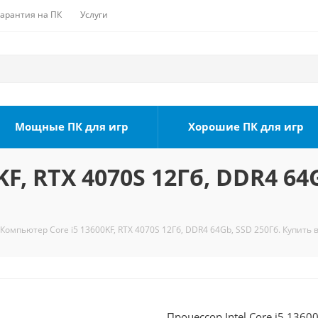
Гарантия на ПК
Услуги
Мощные ПК для игр
Хорошие ПК для игр
F, RTX 4070S 12Гб, DDR4 64
Компьютер Core i5 13600KF, RTX 4070S 12Гб, DDR4 64Gb, SSD 250Гб. Купить 
Процессор Intel Core i5 1360