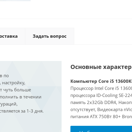
оставка
Задать вопрос
Основные характе
в по
Компьютер Core i5 13600KF
, настройку,
Процессор Intel Core i5 136
ит чуть больше
процессора ID-Cooling SE-2
ыполнить в течении
память 2x32Gb DDR4, Накоп
гураций,
отсутствует, Видеокарта nVi
вляется за 1-3 дня.
питания ATX 750Вт 80+ Bron