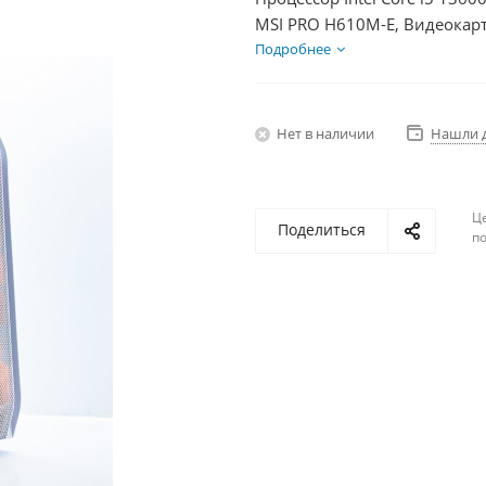
MSI PRO H610M-E, Видеокарт
SSD 250Гб, БП 750Вт
Подробнее
Нет в наличии
Нашли 
Ц
Поделиться
по