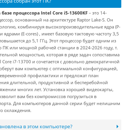
ссора собран этот ПК?
базе процессора Intel Core i5-13600KF
– это 14-
ссор, основанный на архитектуре Raptor Lake-S. Он
ологию, комбинируя высокопроизводительные ядра (P-
 ядрами (E-cores) , имеет базовую тактовую частоту 3,5
повышается до 5,1 ГГц. Этот процессор будет одним из
 ПК или мощной рабочей станции в 2024-2026 году, т.
ельной мощностью, которая в ряде задач сопоставима
l Core i7-13700 и сочетается с довольно демократичной
оберут вам компьютер с оптимальной конфигурацией,
оевременной профилактики и предложат план
ения длительной, продуктивной и бесперебойной
яжении многих лет. Установка хорошей видеокарты,
озволит вам без компромиссов погрузиться в
порта. Для компьютеров данной серии будет нелишним
го охлаждения.
тановлена в этом компьютере?