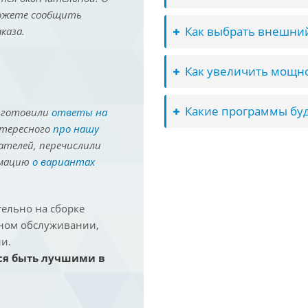
можете сообщить
Как выбрать внешний
каза.
Как увеличить мощно
Какие программы буд
иготовили
ответы на
нтересного
про нашу
ателей, перечислили
рмацию
о вариантах
ельно на сборке
йном обслуживании,
и.
ся быть лучшими в