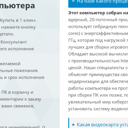
На базе какого проце
мпьютера
Этот компьютер собран на 
ядерный, 20-поточный проце
упить в 1 клик».
использует гибридную техн
и нажмите кнопку
cores) с энергоэффективными
детали.
ГГц, которая под нагрузкой 
. Консультант
лучших для сборки игрового
 его исполнения
Обладает высокой вычислит
с производительностью Inte
 желаемой
ценой. Наши специалисты с
льные пожелания.
объяснят преимущества св
ть и срок исполнения
модернизации для обеспеч
работы компьютера на прот
ПК в корзину и
при сборке ПК или позже, п
омментарии к заказу
увлекательный мир киберс
 вами свяжемся,
установить систему водяно
Какая видеокарта ус
тся окончательной. О