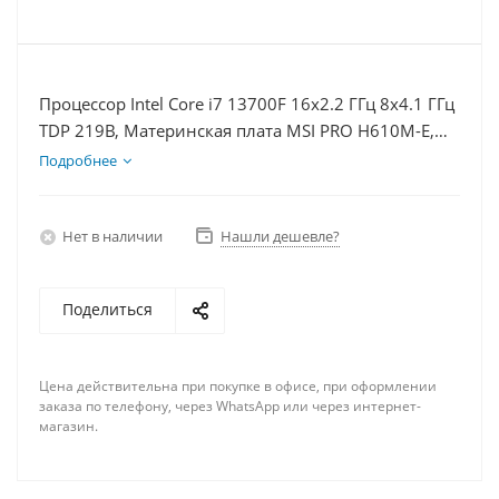
Процессор Intel Core i7 13700F 16x2.2 ГГц 8x4.1 ГГц
TDP 219В, Материнская плата MSI PRO H610M-E,
Видеокарта RTX 4070 12Гб, Память DDR4 8Gb,
Подробнее
Диски SSD 250Гб, БП 750Вт
Нет в наличии
Нашли дешевле?
Поделиться
Цена действительна при покупке в офисе, при оформлении
заказа по телефону, через WhatsApp или через интернет-
магазин.