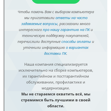
Чтобы помочь Вам с выбором компьютера
мы приготовили
ответы на часто
задаваемые вопросы
, рассказали много
интересного
про нашу гарантию на ПК
и
техническую поддержку покупателей,
перечислили доступные
способы оплаты
и
уточнили информацию
о вариантах
доставки ПК
.
Наша компания специализируется
исключительно на сборке компьютеров,
их гарантийном и постгарантийном
обслуживании, профилактике и
модернизации.
Мы не стараемся охватить всё, мы
стремимся быть лучшими в своей
области.