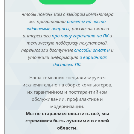
Чтобы помочь Вам с выбором компьютера
мы приготовили
ответы на часто
задаваемые вопросы
, рассказали много
интересного
про нашу гарантию на ПК
и
техническую поддержку покупателей,
перечислили доступные
способы оплаты
и
уточнили информацию
о вариантах
доставки ПК
.
Наша компания специализируется
исключительно на сборке компьютеров,
их гарантийном и постгарантийном
обслуживании, профилактике и
модернизации.
Мы не стараемся охватить всё, мы
стремимся быть лучшими в своей
области.