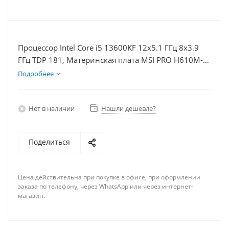
Процессор Intel Core i5 13600KF 12x5.1 ГГц 8x3.9
ГГц TDP 181, Материнская плата MSI PRO H610M-E,
Видеокарта RTX 4070 12Гб, Память DDR4 8Gb,
Подробнее
Диски SSD 250Гб, БП 750Вт
Нет в наличии
Нашли дешевле?
Поделиться
Цена действительна при покупке в офисе, при оформлении
заказа по телефону, через WhatsApp или через интернет-
магазин.