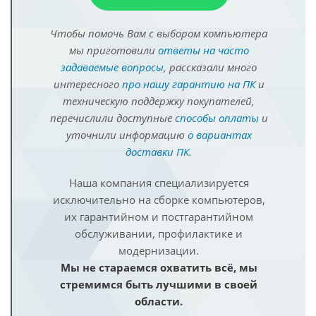
Чтобы помочь Вам с выбором компьютера
мы приготовили
ответы на часто
задаваемые вопросы
, рассказали много
интересного
про нашу гарантию на ПК
и
техническую поддержку покупателей,
перечислили доступные
способы оплаты
и
уточнили информацию
о вариантах
доставки ПК
.
Наша компания специализируется
исключительно на сборке компьютеров,
их гарантийном и постгарантийном
обслуживании, профилактике и
модернизации.
Мы не стараемся охватить всё, мы
стремимся быть лучшими в своей
области.