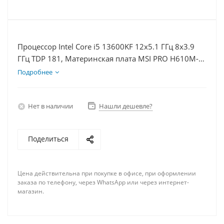
Процессор Intel Core i5 13600KF 12x5.1 ГГц 8x3.9
ГГц TDP 181, Материнская плата MSI PRO H610M-E,
Видеокарта RTX 4070TiS 16Гб, Память DDR4 8Gb,
Подробнее
Диски SSD 250Гб, БП 750Вт
Нет в наличии
Нашли дешевле?
Поделиться
Цена действительна при покупке в офисе, при оформлении
заказа по телефону, через WhatsApp или через интернет-
магазин.