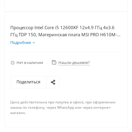
Процессор Intel Core i5 12600KF 12x4.9 ГГц 4x3.6
ГГц TDP 150, Материнская плата MSI PRO H610M-E,
Видеокарта RTX 4070TiS 16Гб, Память DDR4 8Gb,
Подробнее
Диски SSD 250Гб, БП 750Вт
Нет в наличии
Нашли дешевле?
Поделиться
Цена действительна при покупке в офисе, при оформлении
заказа по телефону, через WhatsApp или через интернет-
магазин.