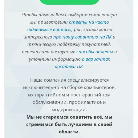
Чтобы помочь Вам с выбором компьютера
мы приготовили
ответы на часто
задаваемые вопросы
, рассказали много
интересного
про нашу гарантию на ПК
и
техническую поддержку покупателей,
перечислили доступные
способы оплаты
и
уточнили информацию
о вариантах
доставки ПК
.
Наша компания специализируется
исключительно на сборке компьютеров,
их гарантийном и постгарантийном
обслуживании, профилактике и
модернизации.
Мы не стараемся охватить всё, мы
стремимся быть лучшими в своей
области.