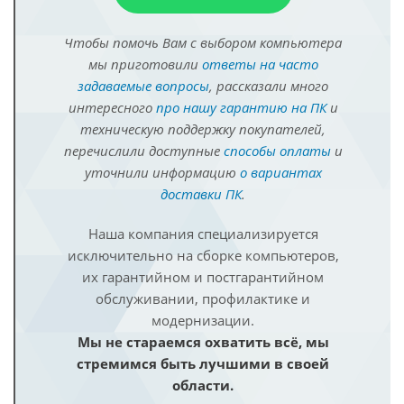
Чтобы помочь Вам с выбором компьютера
мы приготовили
ответы на часто
задаваемые вопросы
, рассказали много
интересного
про нашу гарантию на ПК
и
техническую поддержку покупателей,
перечислили доступные
способы оплаты
и
уточнили информацию
о вариантах
доставки ПК
.
Наша компания специализируется
исключительно на сборке компьютеров,
их гарантийном и постгарантийном
обслуживании, профилактике и
модернизации.
Мы не стараемся охватить всё, мы
стремимся быть лучшими в своей
области.