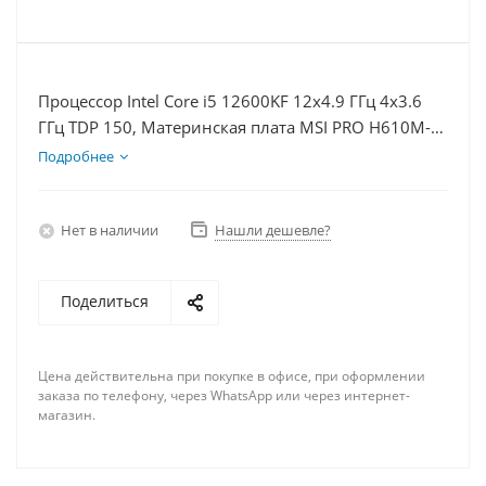
Процессор Intel Core i5 12600KF 12x4.9 ГГц 4x3.6
ГГц TDP 150, Материнская плата MSI PRO H610M-E,
Видеокарта RTX 4070TiS 16Гб, Память DDR4 8Gb,
Подробнее
Диски SSD 250Гб + HDD 1Тб, БП 750Вт
Нет в наличии
Нашли дешевле?
Поделиться
Цена действительна при покупке в офисе, при оформлении
заказа по телефону, через WhatsApp или через интернет-
магазин.