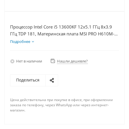
Процессор Intel Core i5 13600KF 12x5.1 ГГц 8x3.9
ГГц TDP 181, Материнская плата MSI PRO H610M-E,
Видеокарта RTX 4070 12Гб, Память DDR4 16Gb,
Подробнее
Диски SSD 1000Гб + HDD 2Тб, БП 750Вт
Нет в наличии
Нашли дешевле?
Поделиться
Цена действительна при покупке в офисе, при оформлении
заказа по телефону, через WhatsApp или через интернет-
магазин.