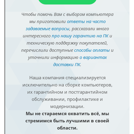
Чтобы помочь Вам с выбором компьютера
мы приготовили
ответы на часто
задаваемые вопросы
, рассказали много
интересного
про нашу гарантию на ПК
и
техническую поддержку покупателей,
перечислили доступные
способы оплаты
и
уточнили информацию
о вариантах
доставки ПК
.
Наша компания специализируется
исключительно на сборке компьютеров,
их гарантийном и постгарантийном
обслуживании, профилактике и
модернизации.
Мы не стараемся охватить всё, мы
стремимся быть лучшими в своей
области.